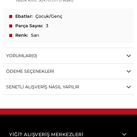
Yastık Kılıfı: 50x70 cm (1 Adet)
Ebatlar
Çocuk/Genç
Parça Sayısı
3
Renk
Sarı
YORUMLAR
(0)
ÖDEME SEÇENEKLERI
SENETLI ALIŞVERIŞ NASIL YAPILIR
YİĞİT ALIŞVERİŞ MERKEZLERİ