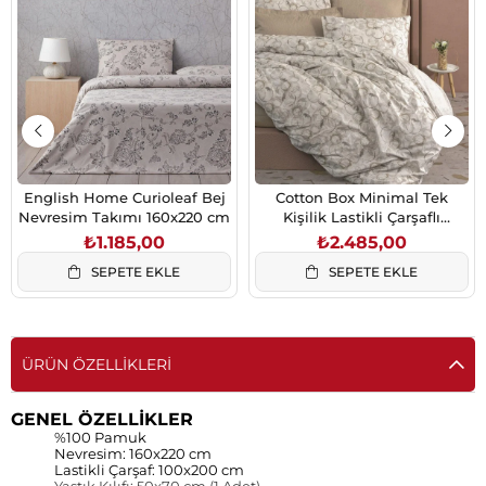
English Home Curioleaf Bej
Cotton Box Minimal Tek
Nevresim Takımı 160x220 cm
Kişilik Lastikli Çarşaflı
Nevresim Takımı Moil Bej
₺1.185,00
₺2.485,00
SEPETE EKLE
SEPETE EKLE
ÜRÜN ÖZELLIKLERI
GENEL ÖZELLİKLER
%100 Pamuk
Nevresim: 160x220 cm
Lastikli Çarşaf: 100x200 cm