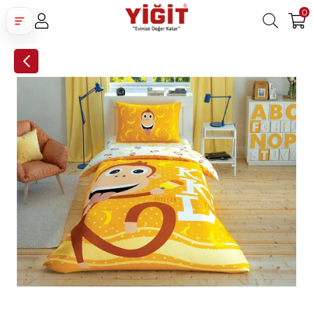
0
Üye Girişi
Üye Ol
Facebook İle Bağlan
Google İle Bağlan