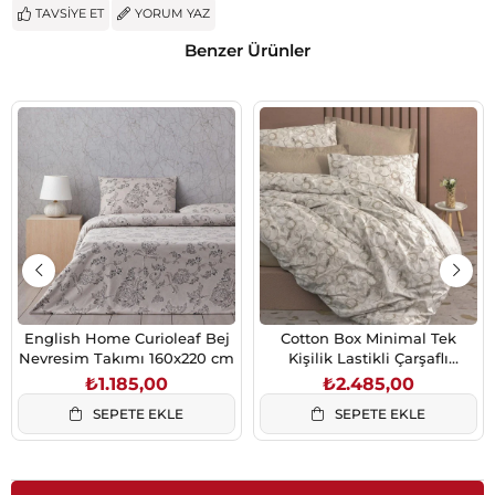
TAVSIYE ET
YORUM YAZ
Benzer Ürünler
English Home Curioleaf Bej
Cotton Box Minimal Tek
Nevresim Takımı 160x220 cm
Kişilik Lastikli Çarşaflı
Nevresim Takımı Moil Bej
₺1.185,00
₺2.485,00
SEPETE EKLE
SEPETE EKLE