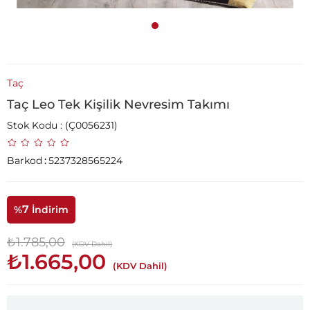
Taç
Taç Leo Tek Kişilik Nevresim Takımı
Stok Kodu
(Ç0056231)
Barkod
:
5237328565224
7
%
İndirim
₺1.785,00
(KDV Dahil)
₺1.665,00
(KDV Dahil)