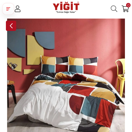
0
Üye Girişi
Üye Ol
Facebook İle Bağlan
Google İle Bağlan