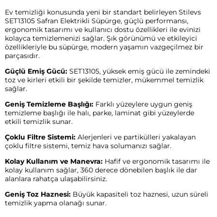
Ev temizliği konusunda yeni bir standart belirleyen Stilevs
SET13105 Safran Elektrikli Süpürge, güçlü performansı,
ergonomik tasarımı ve kullanıcı dostu özellikleri ile evinizi
kolayca temizlemenizi sağlar. Şık görünümü ve etkileyici
özellikleriyle bu süpürge, modern yaşamın vazgeçilmez bir
parçasıdır.
Güçlü Emiş Gücü:
SET13105, yüksek emiş gücü ile zemindeki
toz ve kirleri etkili bir şekilde temizler, mükemmel temizlik
sağlar.
Geniş Temizleme Başlığı:
Farklı yüzeylere uygun geniş
temizleme başlığı ile halı, parke, laminat gibi yüzeylerde
etkili temizlik sunar.
Çoklu Filtre Sistemi:
Alerjenleri ve partikülleri yakalayan
çoklu filtre sistemi, temiz hava solumanızı sağlar.
Kolay Kullanım ve Manevra:
Hafif ve ergonomik tasarımı ile
kolay kullanım sağlar, 360 derece dönebilen başlık ile dar
alanlara rahatça ulaşabilirsiniz.
Geniş Toz Haznesi:
Büyük kapasiteli toz haznesi, uzun süreli
temizlik yapma olanağı sunar.