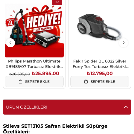
%3
İndirim
%3İndirim
Philips Marathon Ultimate
Fakir Spider BL 6022 Silver
XB9185/07 Torbasız Elektrikli
Furry Toz Torbasız Elektrikli
Süpürge + HD6301/90 Tost
Süpürge 899W
₺25.895,00
₺12.795,00
₺26.585,00
Makinesi Hediye
SEPETE EKLE
SEPETE EKLE
ÜRÜN ÖZELLIKLERI
Stilevs SET13105 Safran Elektrikli Süpürge
Özellikleri: