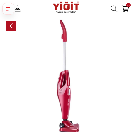
0
Üye Girişi
Üye Ol
Facebook İle Bağlan
Google İle Bağlan