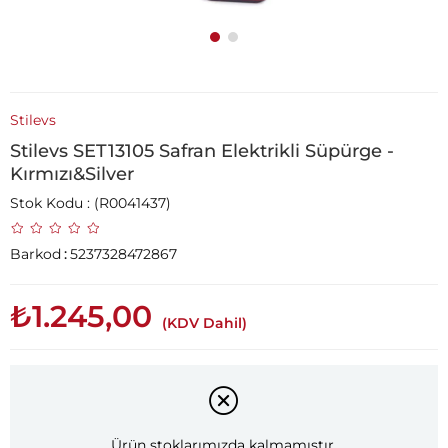
Stilevs
Stilevs SET13105 Safran Elektrikli Süpürge -
Kırmızı&Silver
Stok Kodu
(R0041437)
Barkod
:
5237328472867
₺1.245,00
(KDV Dahil)
Ürün stoklarımızda kalmamıştır.