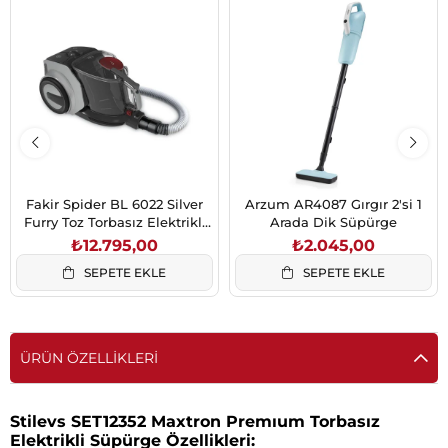
Fakir Spider BL 6022 Silver
Arzum AR4087 Gırgır 2'si 1
Furry Toz Torbasız Elektrikli
Arada Dik Süpürge
Süpürge 899W
₺12.795,00
₺2.045,00
SEPETE EKLE
SEPETE EKLE
ÜRÜN ÖZELLIKLERI
Stilevs SET12352 Maxtron Premıum Torbasız
Elektrikli Süpürge Özellikleri: