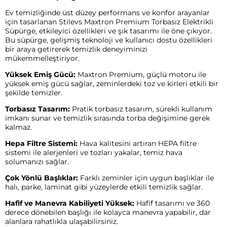
Ev temizliğinde üst düzey performans ve konfor arayanlar
için tasarlanan Stilevs Maxtron Premium Torbasız Elektrikli
Süpürge, etkileyici özellikleri ve şık tasarımı ile öne çıkıyor.
Bu süpürge, gelişmiş teknoloji ve kullanıcı dostu özellikleri
bir araya getirerek temizlik deneyiminizi
mükemmelleştiriyor.
Yüksek Emiş Gücü:
Maxtron Premium, güçlü motoru ile
yüksek emiş gücü sağlar, zeminlerdeki toz ve kirleri etkili bir
şekilde temizler.
Torbasız Tasarım:
Pratik torbasız tasarım, sürekli kullanım
imkanı sunar ve temizlik sırasında torba değişimine gerek
kalmaz.
Hepa Filtre Sistemi:
Hava kalitesini artıran HEPA filtre
sistemi ile alerjenleri ve tozları yakalar, temiz hava
solumanızı sağlar.
Çok Yönlü Başlıklar:
Farklı zeminler için uygun başlıklar ile
halı, parke, laminat gibi yüzeylerde etkili temizlik sağlar.
Hafif ve Manevra Kabiliyeti Yüksek:
Hafif tasarımı ve 360
derece dönebilen başlığı ile kolayca manevra yapabilir, dar
alanlara rahatlıkla ulaşabilirsiniz.