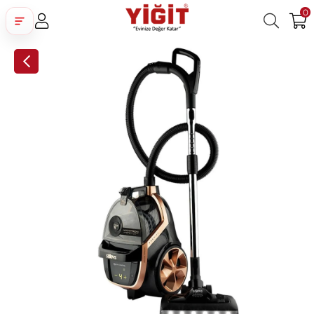
0
Üye Girişi
Üye Ol
Facebook İle Bağlan
Google İle Bağlan