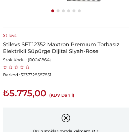
Stilevs
Stilevs SET12352 Maxtron Premıum Torbasız
Elektrikli Süpürge Dijital Siyah-Rose
Stok Kodu
(R0041864)
Barkod
:
5237328587851
₺5.775,00
(KDV Dahil)
Ürün stoklarımızda kalmamıştır.