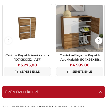
Ceviz 4 Kapaklı Ayakkabılık
Cordoba-Beyaz 4 Kapaklı
(107X80X32) (A57)
Ayakkabılık (104X98X35)
(A54)
₺5.275,00
₺4.995,00
SEPETE EKLE
SEPETE EKLE
ÜRÜN ÖZELLIKLERI