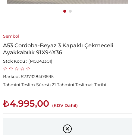
Sembol
A53 Cordoba-Beyaz 3 Kapaklı Çekmeceli
Ayakkabılık 91X94X36
Stok Kodu
(M0043301)
Barkod
:
5237328403595
Tahmini Teslim Süresi
:
21 Tahmini Teslimat Tarihi
₺4.995,00
(KDV Dahil)