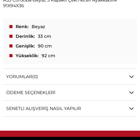
A53 Cordoba-Beyaz 3 Kapaklı Çekmeceli Ayakkabılık
91X94X36
Renk
Beyaz
Derinlik
33 cm
Genişlik
90 cm
Yükseklik
92 cm
YORUMLAR
(0)
ÖDEME SEÇENEKLERI
SENETLI ALIŞVERIŞ NASIL YAPILIR