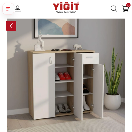
0
Üye Girişi
Üye Ol
Facebook İle Bağlan
Google İle Bağlan