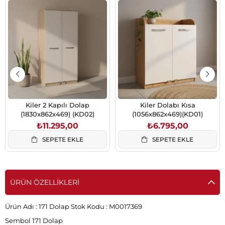
Kiler 2 Kapılı Dolap
Kiler Dolabı Kısa
(1830x862x469) (KD02)
(1056x862x469)(KD01)
₺11.295,00
₺6.795,00
SEPETE EKLE
SEPETE EKLE
ÜRÜN ÖZELLIKLERI
Ürün Adı :
171 Dolap
Stok Kodu :
M0017369
Sembol 171 Dolap