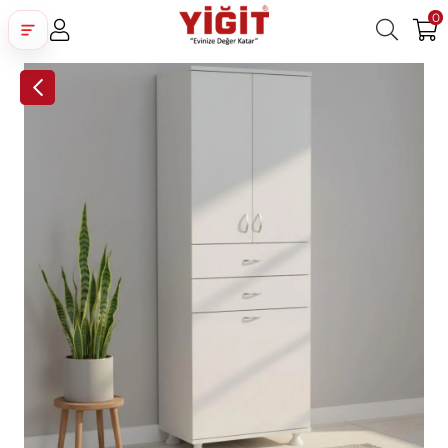
0
Üye Girişi
Üye Ol
Facebook İle Bağlan
Google İle Bağlan