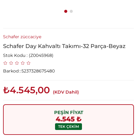
Schafer züccaciye
Schafer Day Kahvaltı Takımı-32 Parça-Beyaz
Stok Kodu
(Z0045968)
Barkod
:
5237328675480
₺4.545,00
(KDV Dahil)
PEŞİN FİYAT
4.545 ₺
TEK ÇEKİM