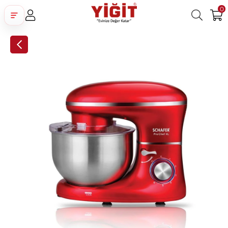
0
Üye Girişi
Üye Ol
Facebook İle Bağlan
Google İle Bağlan