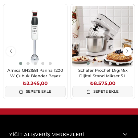
Arnica GH21581 Panna 1200
Schafer Prochef DigiMix
W Çubuk Blender Beyaz
Dijital Stand Mikser 5 L
1500W Beyaz
₺2.245,00
₺8.575,00
SEPETE EKLE
SEPETE EKLE
YİĞİT ALIŞVERİŞ MERKEZLERİ