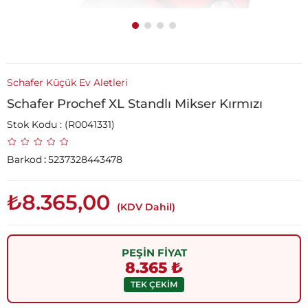
Schafer Küçük Ev Aletleri
Schafer Prochef XL Standlı Mikser Kırmızı
Stok Kodu
(R0041331)
Barkod
:
5237328443478
₺8.365,00
(KDV Dahil)
PEŞİN FİYAT
8.365 ₺
TEK ÇEKİM