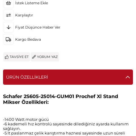
İstek Listeme Ekle
Karşılaştır
Fiyat Düşünce Haber Ver
Kargo Bedava
TAVSIYE ET
YORUM YAZ
ÜRÜN ÖZELLIKLERI
Schafer 2S605-25014-GUM01 Prochef Xl Stand
Mikser Özellikleri:
-1400 Watt motor gücü
-6 kademeli hız kontrolü sayesinde dilediğiniz ayarda kullanım
sağlayın.
-5 lt paslanmaz çelik karıştırma haznesi sayesinde uzun süreli