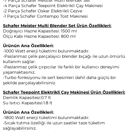
-7 Parça Schafer Meister Multi Blender Set
-4 Parça Schafer Teepoint Elektrikli Çay Makinesi
-2 Parça Schafer Oskar Elektrikli Cezve
-1 Parça Schafer Contempo Tost Makinesi
Schafer Meister Multi Blender Set Ürün Özellikleri:
Doğrayıcı Hazne Kapasitesi: 1500 ml
Ölçü Kabı Hazne Kapasitesi: 800 ml
Ürünün Ana Özellikleri:
-1000 Watt enerji tüketimi bulunmaktadır.
-Paslanmaz çelik parçalayıcı blender bıçağı ile uzun ömürlü
kullanım sağlar.
-Paslanmaz çelik çırpıcılar ile farklı bir kullanıcı deneyimi
yaşamaktasınız.
-Turbo fonksiyonu ile sert besinleri dahil daha güçlü bir
şekilde parçalayabilirsiniz.
Schafer Teepoint Elektrikli Çay Makinesi Ürün Özellikleri:
Demlik Kapasitesi:0.7 lt
Su Isıtıcı Kapasitesi:1.8 lt
Ürünün Ana Özellikleri:
-1800 Watt enerji tüketimi bulunmaktadır.
-Sıcak tutma özelliği ile uzun saatler taze tüketim
sağlayabilirsiniz.