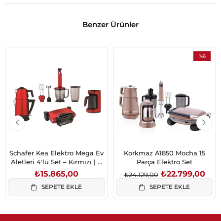
Benzer Ürünler
%6
İndirim
%6İndirim
Schafer Kea Elektro Mega Ev
Korkmaz A1850 Mocha 15
Aletleri 4'lü Set – Kırmızı | 4
Parça Elektro Set
Fonksiyon Bir Arada
₺15.865,00
₺22.799,00
₺24.129,00
SEPETE EKLE
SEPETE EKLE