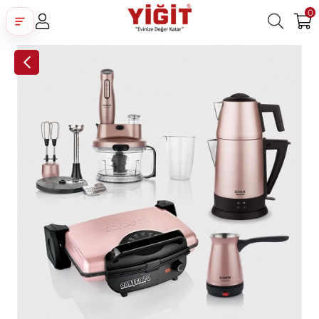
0
Üye Girişi
Üye Ol
Facebook İle Bağlan
Google İle Bağlan