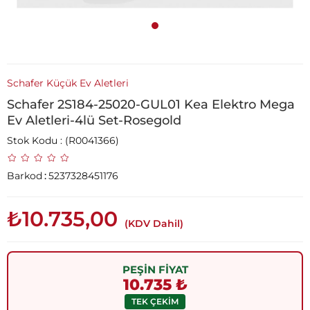
Schafer Küçük Ev Aletleri
Schafer 2S184-25020-GUL01 Kea Elektro Mega
Ev Aletleri-4lü Set-Rosegold
Stok Kodu
(R0041366)
Barkod
:
5237328451176
₺10.735,00
(KDV Dahil)
PEŞİN FİYAT
10.735 ₺
TEK ÇEKİM