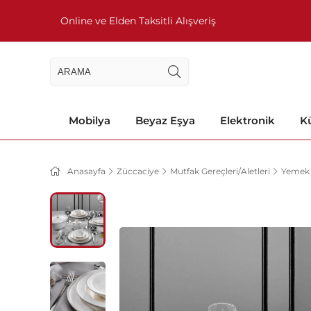
Online ve Elden Taksitli Alışveriş
Mobilya
Beyaz Eşya
Elektronik
Kü
Anasayfa
Züccaciye
Mutfak Gereçleri/Aletleri
Yemek 