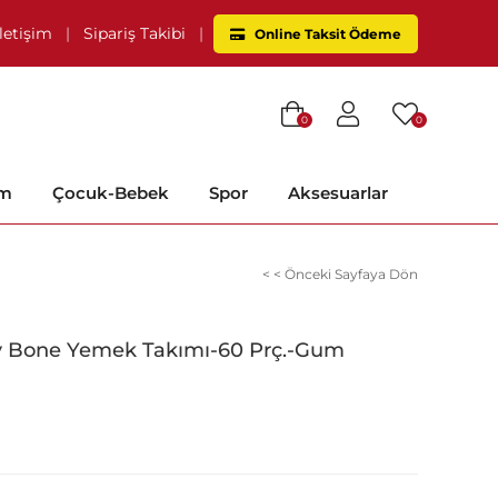
İletişim
|
Sipariş Takibi
|
Online Taksit Ödeme
0
0
im
Çocuk-Bebek
Spor
Aksesuarlar
< < Önceki Sayfaya Dön
y Bone Yemek Takımı-60 Prç.-Gum