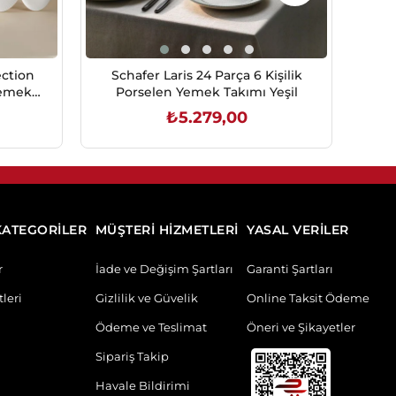
ection
Schafer Laris 24 Parça 6 Kişilik
S
 Yemek
Porselen Yemek Takımı Yeşil
Ki
₺5.279,00
SEPETE EKLE
KATEGORİLER
MÜŞTERİ HİZMETLERİ
YASAL VERİLER
r
İade ve Değişim Şartları
Garanti Şartları
leri
Gizlilik ve Güvelik
Online Taksit Ödeme
Ödeme ve Teslimat
Öneri ve Şikayetler
Sipariş Takip
Havale Bildirimi