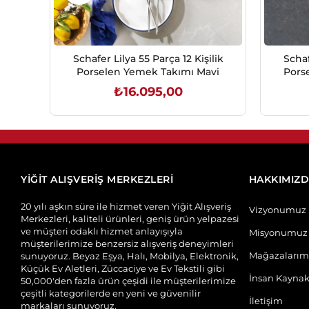
Schafer Lilya 55 Parça 12 Kişilik
Schaf
Porselen Yemek Takımı Mavi
Pors
₺16.095,00
SEPETE EKLE
YİĞİT ALIŞVERİŞ MERKEZLERİ
HAKKIMIZ
20 yılı aşkın süre ile hizmet veren Yiğit Alışveriş
Vizyonumuz
Merkezleri, kaliteli ürünleri, geniş ürün yelpazesi
ve müşteri odaklı hizmet anlayışıyla
Misyonumuz
müşterilerimize benzersiz alışveriş deneyimleri
Mağazalarım
sunuyoruz. Beyaz Eşya, Halı, Mobilya, Elektronik,
Küçük Ev Aletleri, Züccaciye ve Ev Tekstili gibi
İnsan Kaynak
50,000'den fazla ürün çeşidi ile müşterilerimize
çeşitli kategorilerde en yeni ve güvenilir
İletişim
markaları sunuyoruz.