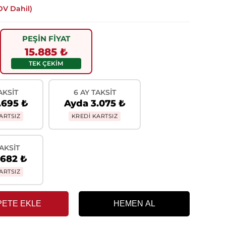
DV Dahil)
PEŞİN FİYAT
15.885 ₺
TEK ÇEKİM
AKSIT
6 AY TAKSIT
.695 ₺
Ayda 3.075 ₺
ARTSIZ
KREDİ KARTSIZ
TAKSIT
.682 ₺
ARTSIZ