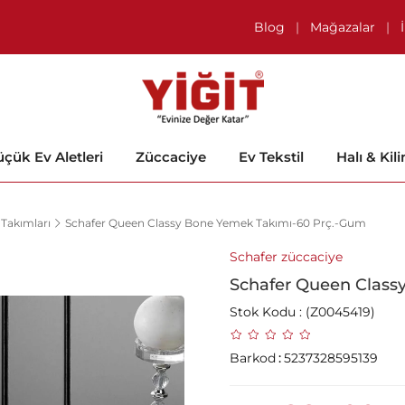
Blog
|
Mağazalar
|
çük Ev Aletleri
Züccaciye
Ev Tekstil
Halı & Kil
Takımları
Schafer Queen Classy Bone Yemek Takımı-60 Prç.-Gum
Schafer züccaciye
Schafer Queen Class
Stok Kodu
(Z0045419)
Barkod
:
5237328595139