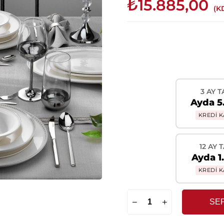
₺15.885,00
(K
3 AY T
Ayda 5
KREDİ K
12 AY 
Ayda 1
KREDİ K