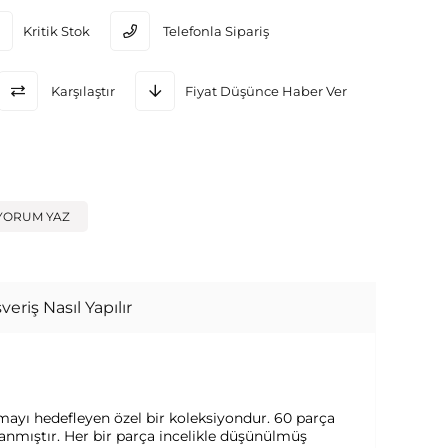
Kritik Stok
Telefonla Sipariş
Karşılaştır
Fiyat Düşünce Haber Ver
YORUM YAZ
veriş Nasıl Yapılır
tmayı hedefleyen özel bir koleksiyondur. 60 parça
lanmıştır. Her bir parça incelikle düşünülmüş