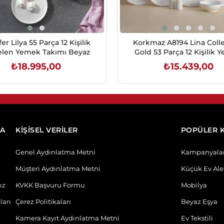
er Lilya 55 Parça 12 Kişilik
Korkmaz A8194 Lina Coll
elen Yemek Takımı Beyaz
Gold 53 Parça 12 Kişilik
Takımı
₺18.995,00
₺15.439,00
SEPETE EKLE
SEPETE EKLE
DA
KİŞİSEL VERİLER
POPÜLER 
Genel Aydınlatma Metni
Kampanyala
Müşteri Aydınlatma Metni
Küçük Ev Alet
ız
KVKK Başvuru Formu
Mobilya
ları
Çerez Politikaları
Beyaz Eşya
Kamera Kayıt Aydınlatma Metni
Ev Tekstili