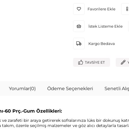
Favorilere Ekle
İstek Listeme Ekle
Kargo Bedava
TAVSIYE ET
Yorumlar
(0)
Ödeme Seçenekleri
Senetli Alış
-60 Prç.-Gum Özellikleri:
e zarafeti bir araya getirerek sofralarınıza lüks bir dokunuş ka
u takım, özenle seçilmiş malzemeler ve göz alıcı detaylarla tasar