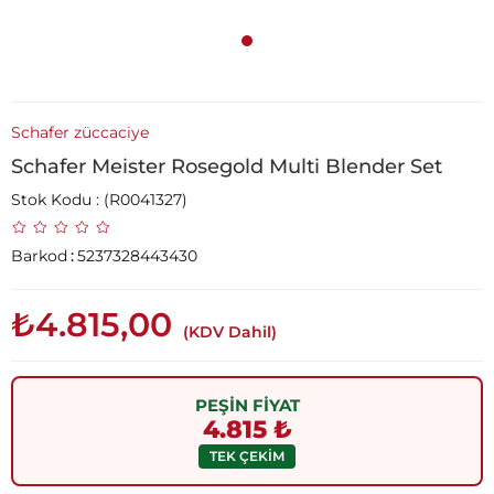
Schafer züccaciye
Schafer Meister Rosegold Multi Blender Set
Stok Kodu
(R0041327)
Barkod
:
5237328443430
₺4.815,00
(KDV Dahil)
PEŞİN FİYAT
4.815 ₺
TEK ÇEKİM