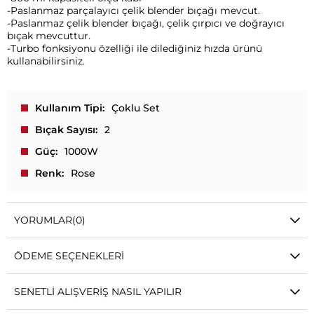
-Paslanmaz parçalayıcı çelik blender bıçağı mevcut.
-Paslanmaz çelik blender bıçağı, çelik çırpıcı ve doğrayıcı
bıçak mevcuttur.
-Turbo fonksiyonu özelliği ile dilediğiniz hızda ürünü
kullanabilirsiniz.
Kullanım Tipi
Çoklu Set
Bıçak Sayısı
2
Güç
1000W
Renk
Rose
YORUMLAR
(0)
ÖDEME SEÇENEKLERI
SENETLI ALIŞVERIŞ NASIL YAPILIR