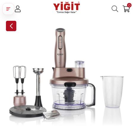
0
Üye Girişi
Üye Ol
Facebook İle Bağlan
Google İle Bağlan