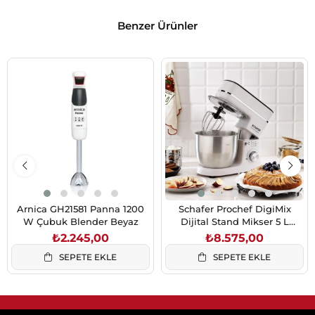
Benzer Ürünler
Arnica GH21581 Panna 1200
Schafer Prochef DigiMix
W Çubuk Blender Beyaz
Dijital Stand Mikser 5 L
1500W Beyaz
₺2.245,00
₺8.575,00
SEPETE EKLE
SEPETE EKLE