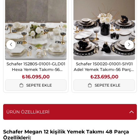
Schafer 1S2805-01001-GLD01
Schafer 1S0020-01001-SIY01
Hexa Yemek Takımı-56
Adel Yemek Takımı-56 Parça-
Parça-Gold
Siyah
₺16.095,00
₺23.695,00
SEPETE EKLE
SEPETE EKLE
ÜRÜN ÖZELLIKLERI
Schafer Megan 12 kişilik Yemek Takımı 48 Parça
Özellikleri: