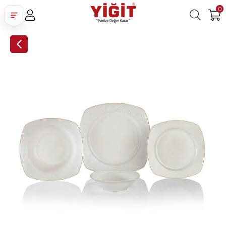
0
Üye Girişi
Üye Ol
Facebook İle Bağlan
Google İle Bağlan