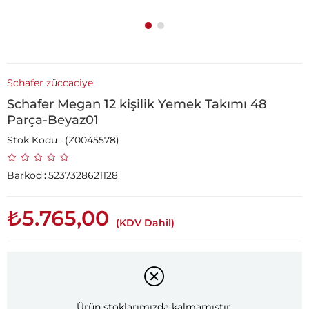
Schafer züccaciye
Schafer Megan 12 kişilik Yemek Takımı 48
Parça-Beyaz01
Stok Kodu
(Z0045578)
Barkod
:
5237328621128
₺5.765,00
(KDV Dahil)
Ürün stoklarımızda kalmamıştır.