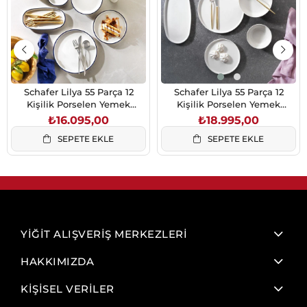
Schafer Lilya 55 Parça 12
Schafer Lilya 55 Parça 12
Kişilik Porselen Yemek
Kişilik Porselen Yemek
Takımı Mavi
Takımı Beyaz
₺16.095,00
₺18.995,00
SEPETE EKLE
SEPETE EKLE
YİĞİT ALIŞVERİŞ MERKEZLERİ
HAKKIMIZDA
KİŞİSEL VERİLER