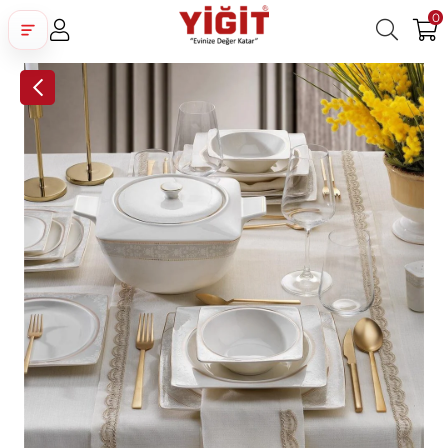
0
Üye Girişi
Üye Ol
Facebook İle Bağlan
Google İle Bağlan