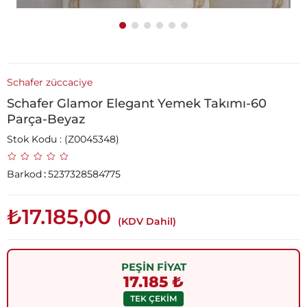
Schafer züccaciye
Schafer Glamor Elegant Yemek Takımı-60
Parça-Beyaz
Stok Kodu
(Z0045348)
Barkod
:
5237328584775
₺17.185,00
(KDV Dahil)
PEŞİN FİYAT
17.185 ₺
TEK ÇEKİM