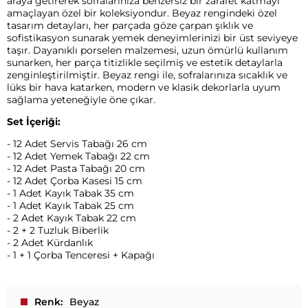
araya getirerek sofralarınıza benzersiz bir zarafet katmayı
amaçlayan özel bir koleksiyondur. Beyaz rengindeki özel
tasarım detayları, her parçada göze çarpan şıklık ve
sofistikasyon sunarak yemek deneyimlerinizi bir üst seviyeye
taşır. Dayanıklı porselen malzemesi, uzun ömürlü kullanım
sunarken, her parça titizlikle seçilmiş ve estetik detaylarla
zenginleştirilmiştir. Beyaz rengi ile, sofralarınıza sıcaklık ve
lüks bir hava katarken, modern ve klasik dekorlarla uyum
sağlama yeteneğiyle öne çıkar.
Set İçeriği:
- 12 Adet Servis Tabağı 26 cm
- 12 Adet Yemek Tabağı 22 cm
- 12 Adet Pasta Tabağı 20 cm
- 12 Adet Çorba Kasesi 15 cm
- 1 Adet Kayık Tabak 35 cm
- 1 Adet Kayık Tabak 25 cm
- 2 Adet Kayık Tabak 22 cm
- 2 + 2 Tuzluk Biberlik
- 2 Adet Kürdanlık
- 1 + 1 Çorba Tenceresi + Kapağı
Renk
Beyaz