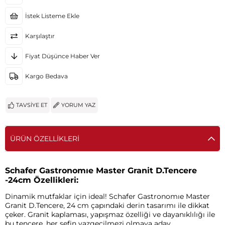
İstek Listeme Ekle
Karşılaştır
Fiyat Düşünce Haber Ver
Kargo Bedava
TAVSIYE ET
YORUM YAZ
ÜRÜN ÖZELLIKLERI
Schafer Gastronomıe Master Granit D.Tencere
-24cm Özellikleri:
Dinamik mutfaklar için ideal! Schafer Gastronomıe Master
Granit D.Tencere, 24 cm çapındaki derin tasarımı ile dikkat
çeker. Granit kaplaması, yapışmaz özelliği ve dayanıklılığı ile
bu tencere, her şefin vazgeçilmezi olmaya aday.