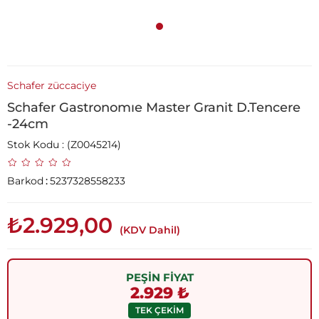
Schafer züccaciye
Schafer Gastronomıe Master Granit D.Tencere
-24cm
Stok Kodu
(Z0045214)
Barkod
:
5237328558233
₺2.929,00
(KDV Dahil)
PEŞİN FİYAT
2.929 ₺
TEK ÇEKİM