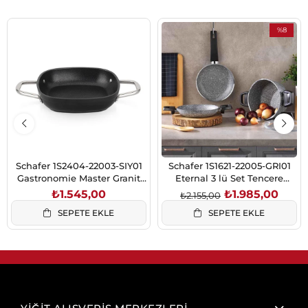
%8
İndirim
%8İndirim
Schafer 1S2404-22003-SIY01
Schafer 1S1621-22005-GRI01
Gastronomie Master Granit
Eternal 3 lü Set Tencere
Sahan 20Cm-Siyah
18Cm+Sahan
₺1.545,00
₺1.985,00
₺2.155,00
18Cm+Tava18Cm-Gri
SEPETE EKLE
SEPETE EKLE