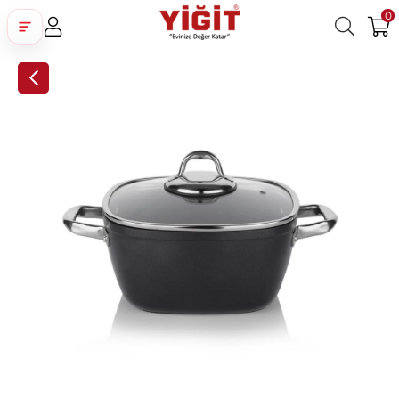
0
Üye Girişi
Üye Ol
Facebook İle Bağlan
Google İle Bağlan