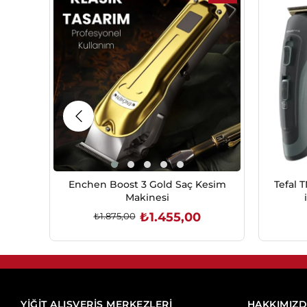
İndirim
%22İndirim
Enchen Boost 3 Gold Saç Kesim
Tefal 
Makinesi
₺1.455,00
₺1.875,00
SEPETE EKLE
YİĞİT ALIŞVERİŞ MERKEZLERİ
HAKKIMIZ