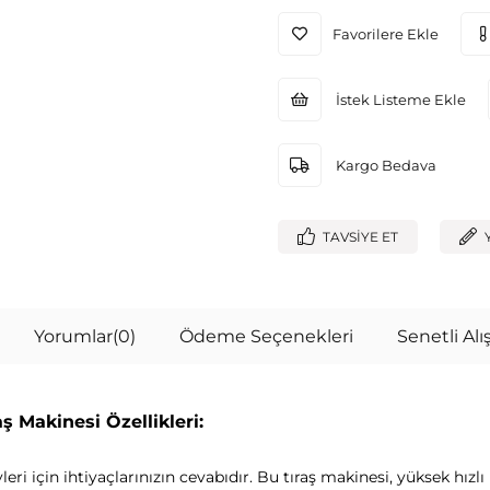
Favorilere Ekle
İstek Listeme Ekle
Kargo Bedava
TAVSIYE ET
Yorumlar
(0)
Ödeme Seçenekleri
Senetli Alış
ş Makinesi Özellikleri:
leri için ihtiyaçlarınızın cevabıdır. Bu tıraş makinesi, yüksek hı