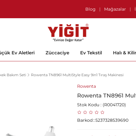
Blog
|
Mağazalar
|
çük Ev Aletleri
Züccaciye
Ev Tekstil
Halı & Kil
kek Bakım Seti
Rowenta TN8961 MultiStyle Easy 9in1 Tıraş Makinesi
Rowenta
Rowenta TN8961 Multi
Stok Kodu
(R0041720)
Barkod
:
5237328539690