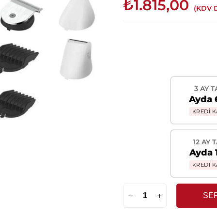
₺1.815,00
(KDV D
3 AY T
Ayda 
KREDİ K
12 AY 
Ayda 
KREDİ K