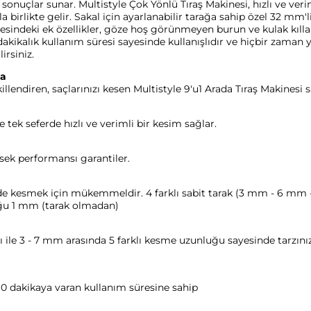
sonuçlar sunar. Multistyle Çok Yönlü Tıraş Makinesi, hızlı ve veri
rakla birlikte gelir. Sakal için ayarlanabilir tarağa sahip özel 32 mm
sindeki ek özellikler, göze hoş görünmeyen burun ve kulak kılları
0 dakikalık kullanım süresi sayesinde kullanışlıdır ve hiçbir zaman 
irsiniz.
da
illendiren, saçlarınızı kesen Multistyle 9'u1 Arada Tıraş Makinesi 
 tek seferde hızlı ve verimli bir kesim sağlar.
sek performansı garantiler.
rde kesmek için mükemmeldir. 4 farklı sabit tarak (3 mm - 6 mm -
ğu 1 mm (tarak olmadan)
rı ile 3 - 7 mm arasında 5 farklı kesme uzunluğu sayesinde tarzı
 60 dakikaya varan kullanım süresine sahip