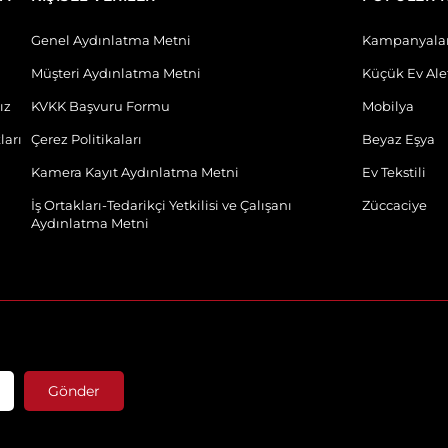
Genel Aydınlatma Metni
Kampanyala
Müşteri Aydınlatma Metni
Küçük Ev Alet
ız
KVKK Başvuru Formu
Mobilya
ları
Çerez Politikaları
Beyaz Eşya
Kamera Kayıt Aydınlatma Metni
Ev Tekstili
İş Ortakları-Tedarikçi Yetkilisi ve Çalışanı
Züccaciye
Aydınlatma Metni
Gönder