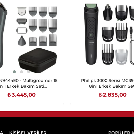
TN9444E0 - Multıgroomer 15
Philips 3000 Serisi MG39
in 1 Erkek Bakım Seti
8in1 Erkek Bakım Set
(1830009285)
₺3.445,00
₺2.835,00
SEPETE EKLE
SEPETE EKLE
DA
KİŞİSEL VERİLER
POPÜLER 