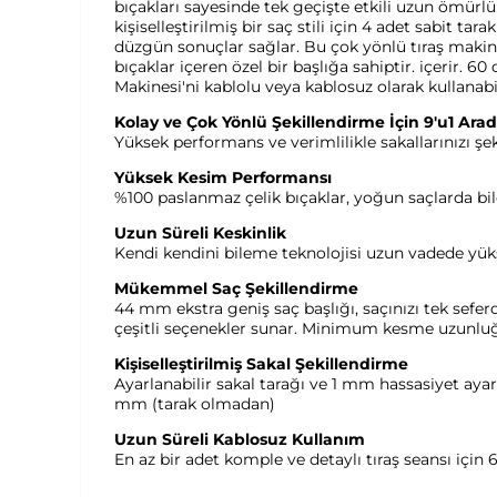
bıçakları sayesinde tek geçişte etkili uzun ömürlü 
kişiselleştirilmiş bir saç stili için 4 adet sabit ta
düzgün sonuçlar sağlar. Bu çok yönlü tıraş makine
bıçaklar içeren özel bir başlığa sahiptir. içerir. 6
Makinesi'ni kablolu veya kablosuz olarak kullanabil
Kolay ve Çok Yönlü Şekillendirme İçin 9'u1 Ara
Yüksek performans ve verimlilikle sakallarınızı şek
Yüksek Kesim Performansı
%100 paslanmaz çelik bıçaklar, yoğun saçlarda bile
Uzun Süreli Keskinlik
Kendi kendini bileme teknolojisi uzun vadede yük
Mükemmel Saç Şekillendirme
44 mm ekstra geniş saç başlığı, saçınızı tek sefe
çeşitli seçenekler sunar. Minimum kesme uzunlu
Kişiselleştirilmiş Sakal Şekillendirme
Ayarlanabilir sakal tarağı ve 1 mm hassasiyet aya
mm (tarak olmadan)
Uzun Süreli Kablosuz Kullanım
En az bir adet komple ve detaylı tıraş seansı için