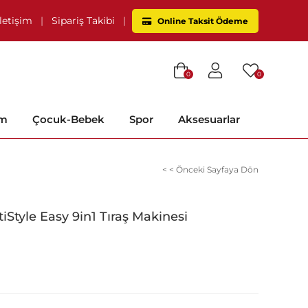
İletişim
|
Sipariş Takibi
|
Online Taksit Ödeme
0
0
im
Çocuk-Bebek
Spor
Aksesuarlar
< < Önceki Sayfaya Dön
Style Easy 9in1 Tıraş Makinesi