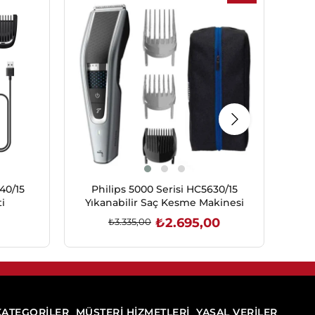
İndirim
%19İndirim
40/15
Philips 5000 Serisi HC5630/15
R
i
Yıkanabilir Saç Kesme Makinesi
₺2.695,00
₺3.335,00
SEPETE EKLE
KATEGORİLER
MÜŞTERİ HİZMETLERİ
YASAL VERİLER