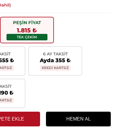
ahil)
PEŞİN FİYAT
1.815 ₺
TEK ÇEKİM
AKSIT
6 AY TAKSIT
655 ₺
Ayda 355 ₺
ARTSIZ
KREDİ KARTSIZ
TAKSIT
190 ₺
ARTSIZ