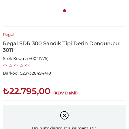
Regal
Regal SDR 300 Sandık Tipi Derin Dondurucu
3011
Stok Kodu
(E0041775)
Barkod
:
5237328494418
₺22.795,00
(KDV Dahil)
Ürün stoklarımızda kalmamıştır.