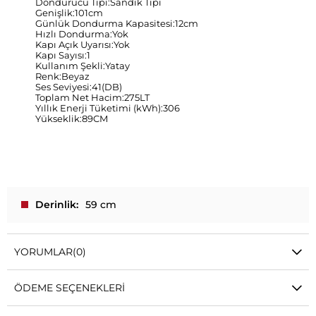
Dondurucu Tipi:Sandık Tipi
Genişlik:101cm
Günlük Dondurma Kapasitesi:12cm
Hızlı Dondurma:Yok
Kapı Açık Uyarısı:Yok
Kapı Sayısı:1
Kullanım Şekli:Yatay
Renk:Beyaz
Ses Seviyesi:41(DB)
Toplam Net Hacim:275LT
Yıllık Enerji Tüketimi (kWh):306
Yükseklik:89CM
Derinlik
59 cm
YORUMLAR
(0)
ÖDEME SEÇENEKLERI