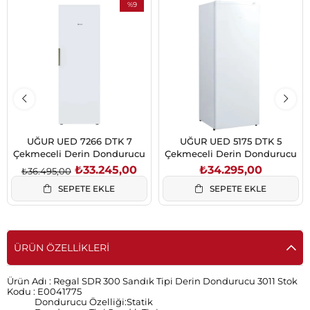
%9
İndirim
%9İndirim
UĞUR UED 7266 DTK 7
UĞUR UED 5175 DTK 5
Çekmeceli Derin Dondurucu
Çekmeceli Derin Dondurucu
₺33.245,00
₺34.295,00
₺36.495,00
SEPETE EKLE
SEPETE EKLE
ÜRÜN ÖZELLIKLERI
Ürün Adı :
Regal SDR 300 Sandık Tipi Derin Dondurucu 3011
Stok
Kodu :
E0041775
Dondurucu Özelliği:Statik