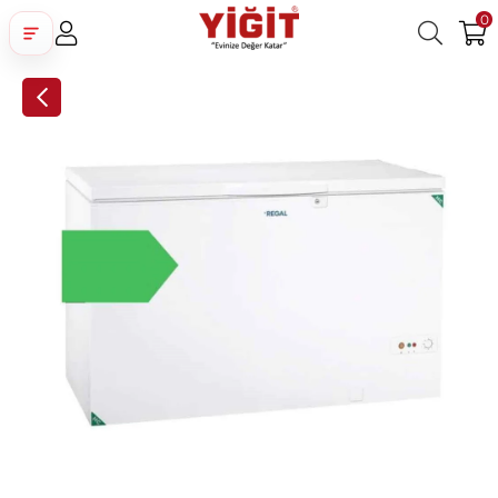
0
Üye Girişi
Üye Ol
Facebook İle Bağlan
Google İle Bağlan