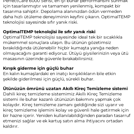
PerfectCare 6000 Serisi, en iyi buhar performansını sunmak
için tasarlanmıştır ve tamamen yenilenmiş, kompakt bir
tasarıma sahiptir. Depolama alanınızdan ödün vermeden
daha hızlı ütüleme deneyiminin keyfini çıkarın. OptimalTEMP
teknolojisi sayesinde sıfır yanık riski.
OptimalTEMP teknolojisi ile sıfır yanık riski
OptimalTEMP teknolojisi sayesinde ideal tek bir sıcaklıkla
mükemmel sonuçlara ulaşın. Bu ütünün gözetimsiz
bırakıldığında ütülenebilir hiçbir kumaşta yanığa neden
olmayacağını garanti ediyoruz. Ütüyü giysilerinizin veya ütü
masasının üzerinde güvenle bırakabilirsiniz.
Kırışık giderme için güçlü buhar
En kalın kumaşlardaki en inatçı kırışıklıkların bile etkin
şekilde giderilmesi için güçlü, sürekli buhar.
Ütünüzün ömrünü uzatan Akıllı Kireç Temizleme sistemi
Dahili kireç temizleme sistemimiz Akıllı Kireç Temizleme
sistemi ile buhar kazanlı ütünüzün bakımını yapmak çok
kolaydır. Kireç temizleme zamanı geldiğinde sizi uyarır ve
kireç temizleme işlemini kolay ve güvenli hale getirmek için
bir hazne içerir. Yeniden kullanılabildiğinden paradan tasarruf
etmenizi sağlar ve ek kartuş satın alma ihtiyacını ortadan
kaldırır.