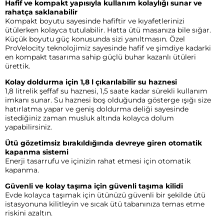
Hafif ve kompakt yapısıyla kullanım kolaylığı sunar ve
rahatça saklanabilir
Kompakt boyutu sayesinde hafiftir ve kıyafetlerinizi
ütülerken kolayca tutulabilir. Hatta ütü masanıza bile sığar.
Küçük boyutu güç konusunda sizi yanıltmasın. Özel
ProVelocity teknolojimiz sayesinde hafif ve şimdiye kadarki
en kompakt tasarıma sahip güçlü buhar kazanlı ütüleri
ürettik.
Kolay doldurma için 1,8 l çıkarılabilir su haznesi
1,8 litrelik şeffaf su haznesi, 1,5 saate kadar sürekli kullanım
imkanı sunar. Su haznesi boş olduğunda gösterge ışığı size
hatırlatma yapar ve geniş doldurma deliği sayesinde
istediğiniz zaman musluk altında kolayca dolum
yapabilirsiniz.
Ütü gözetimsiz bırakıldığında devreye giren otomatik
kapanma sistemi
Enerji tasarrufu ve içinizin rahat etmesi için otomatik
kapanma.
Güvenli ve kolay taşıma için güvenli taşıma kilidi
Evde kolayca taşımak için ütünüzü güvenli bir şekilde ütü
istasyonuna kilitleyin ve sıcak ütü tabanınıza temas etme
riskini azaltın.