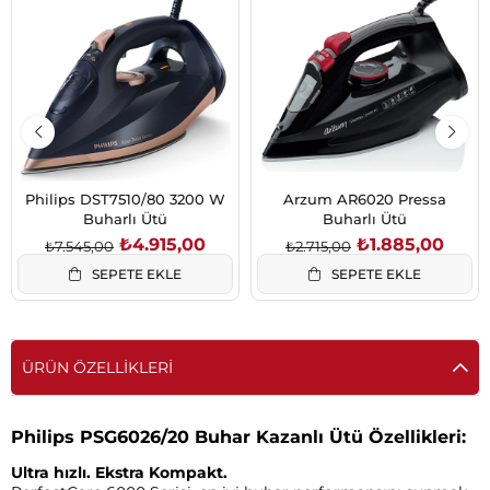
İndirim
İndirim
%35İndirim
%31İndirim
Philips DST7510/80 3200 W
Arzum AR6020 Pressa
Buharlı Ütü
Buharlı Ütü
₺4.915,00
₺1.885,00
₺7.545,00
₺2.715,00
SEPETE EKLE
SEPETE EKLE
ÜRÜN ÖZELLIKLERI
Philips PSG6026/20 Buhar Kazanlı Ütü Özellikleri:
Ultra hızlı. Ekstra Kompakt.