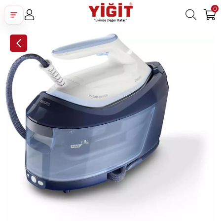
0
Üye Girişi
Üye Ol
Facebook İle Bağlan
Google İle Bağlan