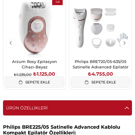
%9
İndirim
%9İndirim
Arzum Rosy Epilasyon
Philips BRE720/05-635/05
Cihazı-Beyaz
Satinelle Advanced Epilatör
₺1.125,00
₺4.755,00
₺1.235,00
SEPETE EKLE
SEPETE EKLE
ÜRÜN ÖZELLIKLERI
Philips BRE225/05 Satinelle Advanced Kablolu
Kompakt Epilatör Özellikleri: