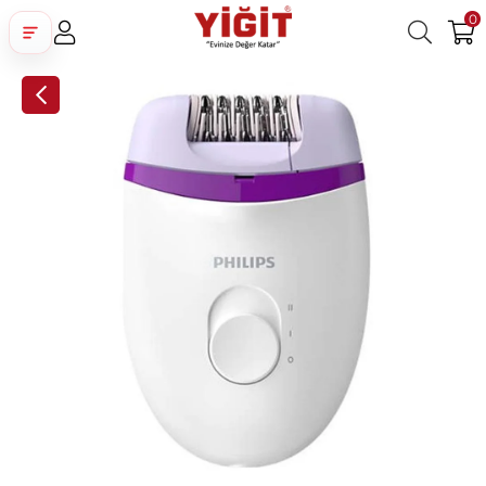
0
Üye Girişi
Üye Ol
Facebook İle Bağlan
Google İle Bağlan