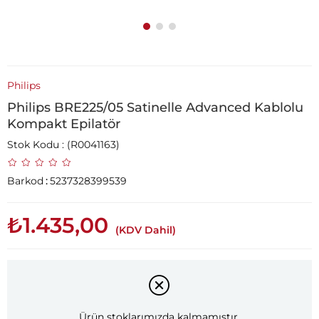
Philips
Philips BRE225/05 Satinelle Advanced Kablolu
Kompakt Epilatör
Stok Kodu
(R0041163)
Barkod
:
5237328399539
₺1.435,00
(KDV Dahil)
Ürün stoklarımızda kalmamıştır.