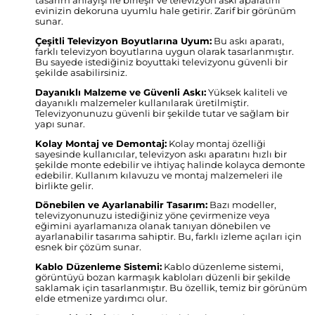
tasarım anlayışı ile birleşir ve televizyon askı aparatını
evinizin dekoruna uyumlu hale getirir. Zarif bir görünüm
sunar.
Çeşitli Televizyon Boyutlarına Uyum:
Bu askı aparatı,
farklı televizyon boyutlarına uygun olarak tasarlanmıştır.
Bu sayede istediğiniz boyuttaki televizyonu güvenli bir
şekilde asabilirsiniz.
Dayanıklı Malzeme ve Güvenli Askı:
Yüksek kaliteli ve
dayanıklı malzemeler kullanılarak üretilmiştir.
Televizyonunuzu güvenli bir şekilde tutar ve sağlam bir
yapı sunar.
Kolay Montaj ve Demontaj:
Kolay montaj özelliği
sayesinde kullanıcılar, televizyon askı aparatını hızlı bir
şekilde monte edebilir ve ihtiyaç halinde kolayca demonte
edebilir. Kullanım kılavuzu ve montaj malzemeleri ile
birlikte gelir.
Dönebilen ve Ayarlanabilir Tasarım:
Bazı modeller,
televizyonunuzu istediğiniz yöne çevirmenize veya
eğimini ayarlamanıza olanak tanıyan dönebilen ve
ayarlanabilir tasarıma sahiptir. Bu, farklı izleme açıları için
esnek bir çözüm sunar.
Kablo Düzenleme Sistemi:
Kablo düzenleme sistemi,
görüntüyü bozan karmaşık kabloları düzenli bir şekilde
saklamak için tasarlanmıştır. Bu özellik, temiz bir görünüm
elde etmenize yardımcı olur.