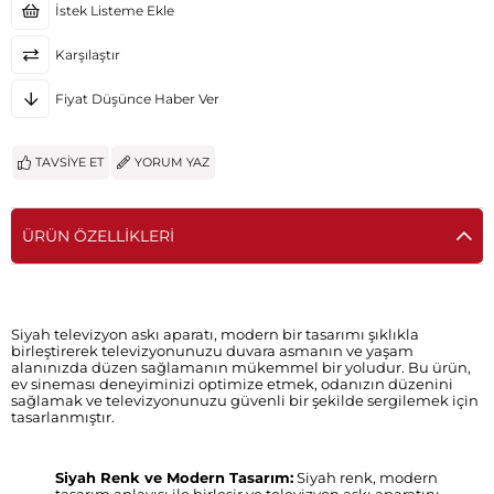
İstek Listeme Ekle
Karşılaştır
Fiyat Düşünce Haber Ver
TAVSIYE ET
YORUM YAZ
ÜRÜN ÖZELLIKLERI
Siyah televizyon askı aparatı, modern bir tasarımı şıklıkla
birleştirerek televizyonunuzu duvara asmanın ve yaşam
alanınızda düzen sağlamanın mükemmel bir yoludur. Bu ürün,
ev sineması deneyiminizi optimize etmek, odanızın düzenini
sağlamak ve televizyonunuzu güvenli bir şekilde sergilemek için
tasarlanmıştır.
Siyah Renk ve Modern Tasarım:
Siyah renk, modern