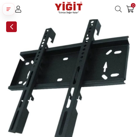
0
Üye Girişi
Üye Ol
Facebook İle Bağlan
Google İle Bağlan