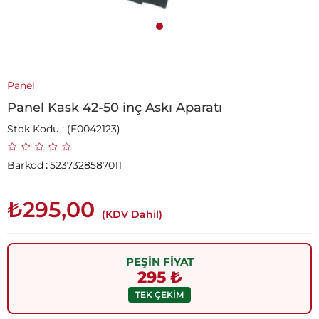
Panel
Panel Kask 42-50 inç Askı Aparatı
Stok Kodu
(E0042123)
Barkod
:
5237328587011
₺295,00
(KDV Dahil)
PEŞİN FİYAT
295 ₺
TEK ÇEKİM