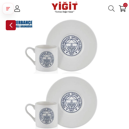
0
Üye Girişi
Üye Ol
Facebook İle Bağlan
Google İle Bağlan