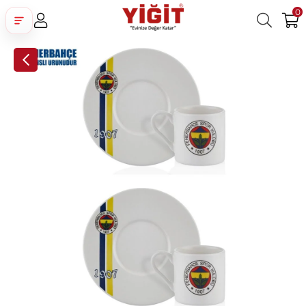
0
Üye Girişi
Üye Ol
Facebook İle Bağlan
Google İle Bağlan