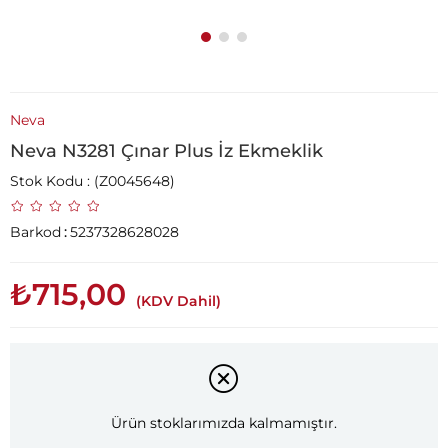
Neva
Neva N3281 Çınar Plus İz Ekmeklik
Stok Kodu
(Z0045648)
Barkod
:
5237328628028
₺715,00
(KDV Dahil)
Ürün stoklarımızda kalmamıştır.