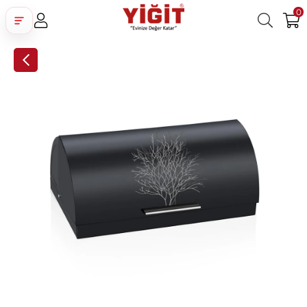
0
Üye Girişi
Üye Ol
Facebook İle Bağlan
Google İle Bağlan