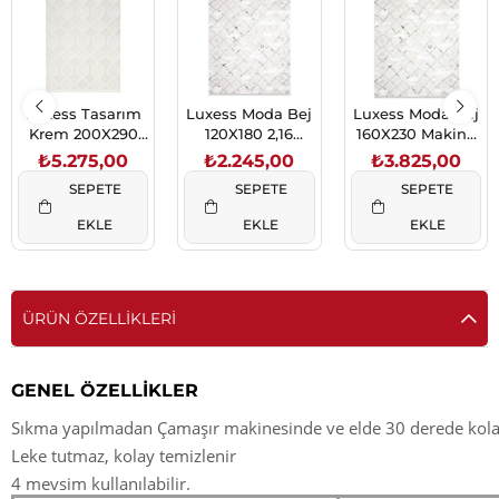
Luxess Tasarım
Luxess Moda Bej
Luxess Moda Bej
Krem 200X290
120X180 2,16
160X230 Makine
5,8 M2 (1040)
(1043)
Halısı (1043)
₺5.275,00
₺2.245,00
₺3.825,00
SEPETE
SEPETE
SEPETE
EKLE
EKLE
EKLE
ÜRÜN ÖZELLIKLERI
GENEL ÖZELLİKLER
Sıkma yapılmadan Çamaşır makinesinde ve elde 30 derede kolay
Leke tutmaz, kolay temizlenir
4 mevsim kullanılabilir.