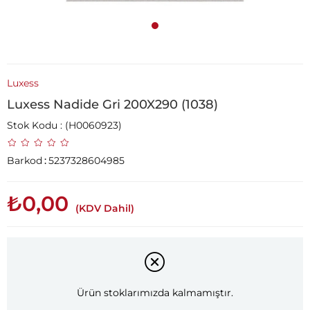
Luxess
Luxess Nadide Gri 200X290 (1038)
Stok Kodu
(H0060923)
Barkod
:
5237328604985
₺0,00
(KDV Dahil)
Ürün stoklarımızda kalmamıştır.