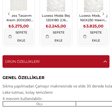
Luxess Tasarım
Luxess Moda Bej
Luxess Moda Bej
Krem 200X290
120X180 2,16
160X230 Makine
5,8 M2 (1040)
(1043)
Halısı (1043)
₺5.275,00
₺2.245,00
₺3.825,00
SEPETE
SEPETE
SEPETE
EKLE
EKLE
EKLE
ÜRÜN ÖZELLIKLERI
GENEL ÖZELLİKLER
Sıkma yapılmadan Çamaşır makinesinde ve elde 30 derede kolay
Leke tutmaz, kolay temizlenir
4 mevsim kullanılabilir.
Ölçü