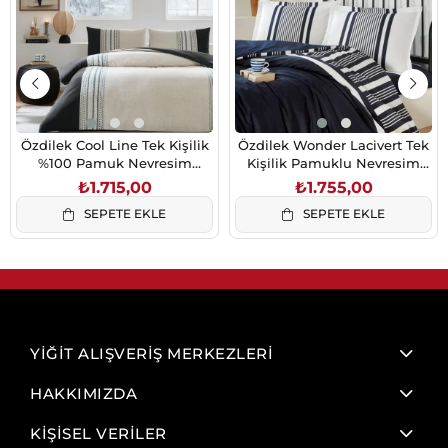
Özdilek Cool Line Tek Kişilik
Özdilek Wonder Lacivert Tek
%100 Pamuk Nevresim
Kişilik Pamuklu Nevresim
Takımı 160x220 cm Bej
Takımı Lastikli Çarşaflı
₺1.715,00
₺1.755,00
160x220
SEPETE EKLE
SEPETE EKLE
YİĞİT ALIŞVERİŞ MERKEZLERİ
HAKKIMIZDA
KİŞİSEL VERİLER