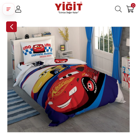
0
Üye Girişi
Üye Ol
Facebook İle Bağlan
Google İle Bağlan