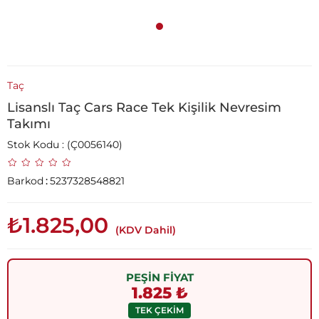
Taç
Lisanslı Taç Cars Race Tek Kişilik Nevresim
Takımı
Stok Kodu
(Ç0056140)
Barkod
:
5237328548821
₺1.825,00
(KDV Dahil)
PEŞİN FİYAT
1.825 ₺
TEK ÇEKİM