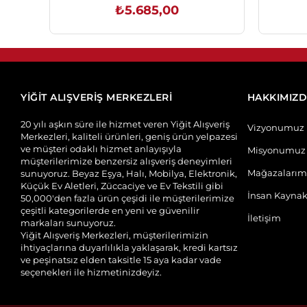
₺5.685,00
SEPETE EKLE
YİĞİT ALIŞVERİŞ MERKEZLERİ
HAKKIMIZ
20 yılı aşkın süre ile hizmet veren Yiğit Alışveriş
Vizyonumuz
Merkezleri, kaliteli ürünleri, geniş ürün yelpazesi
ve müşteri odaklı hizmet anlayışıyla
Misyonumuz
müşterilerimize benzersiz alışveriş deneyimleri
Mağazalarım
sunuyoruz. Beyaz Eşya, Halı, Mobilya, Elektronik,
Küçük Ev Aletleri, Züccaciye ve Ev Tekstili gibi
İnsan Kaynak
50,000'den fazla ürün çeşidi ile müşterilerimize
çeşitli kategorilerde en yeni ve güvenilir
İletişim
markaları sunuyoruz.
Yiğit Alışveriş Merkezleri, müşterilerimizin
ihtiyaçlarına duyarlılıkla yaklaşarak, kredi kartsız
ve peşinatsız elden taksitle 15 aya kadar vade
seçenekleri ile hizmetinizdeyiz.