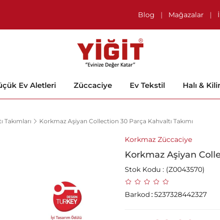
Blog
|
Mağazalar
|
çük Ev Aletleri
Züccaciye
Ev Tekstil
Halı & Kil
ı Takımları
Korkmaz Aşiyan Collection 30 Parça Kahvaltı Takımı
Korkmaz Züccaciye
Korkmaz Aşiyan Colle
Stok Kodu
(Z0043570)
Barkod
:
5237328442327