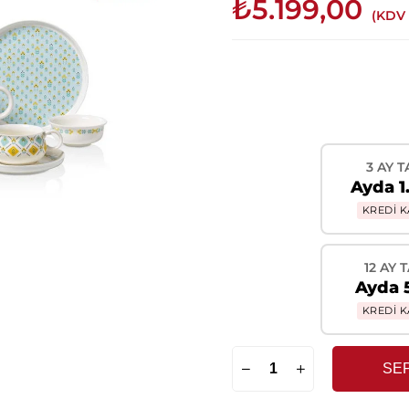
₺5.199,00
(KDV 
3 AY T
Ayda 1
KREDİ K
12 AY 
Ayda 
KREDİ K