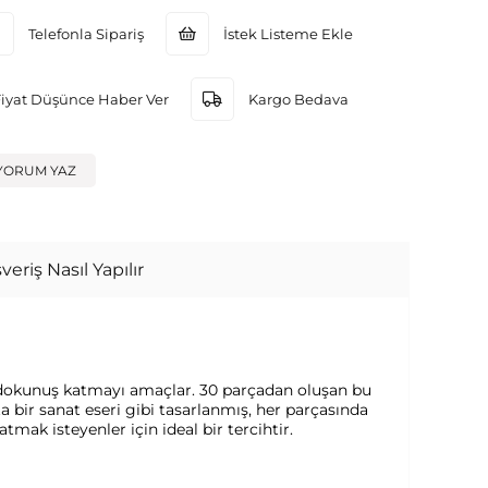
Telefonla Sipariş
İstek Listeme Ekle
Fiyat Düşünce Haber Ver
Kargo Bedava
YORUM YAZ
veriş Nasıl Yapılır
bir dokunuş katmayı amaçlar. 30 parçadan oluşan bu
a bir sanat eseri gibi tasarlanmış, her parçasında
tmak isteyenler için ideal bir tercihtir.