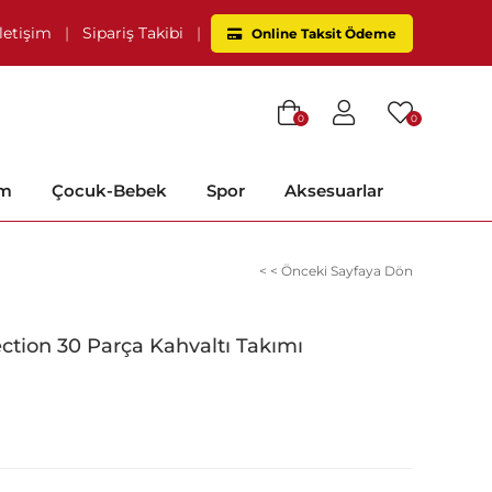
İletişim
|
Sipariş Takibi
|
Online Taksit Ödeme
0
0
im
Çocuk-Bebek
Spor
Aksesuarlar
< < Önceki Sayfaya Dön
ction 30 Parça Kahvaltı Takımı