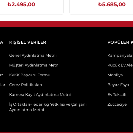
Kişilik Mavi
₺2.495,00
₺5.685,00
SEPETE EKLE
SEPETE EKLE
DA
KİŞİSEL VERİLER
POPÜLER 
Genel Aydınlatma Metni
Kampanyala
Müşteri Aydınlatma Metni
Küçük Ev Alet
ız
KVKK Başvuru Formu
Mobilya
ları
Çerez Politikaları
Beyaz Eşya
Kamera Kayıt Aydınlatma Metni
Ev Tekstili
İş Ortakları-Tedarikçi Yetkilisi ve Çalışanı
Züccaciye
Aydınlatma Metni