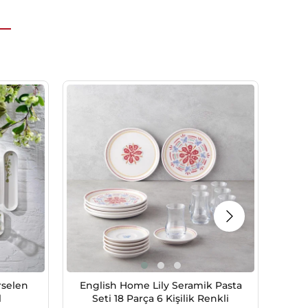
rselen
English Home Lily Seramik Pasta
S
l
Seti 18 Parça 6 Kişilik Renkli