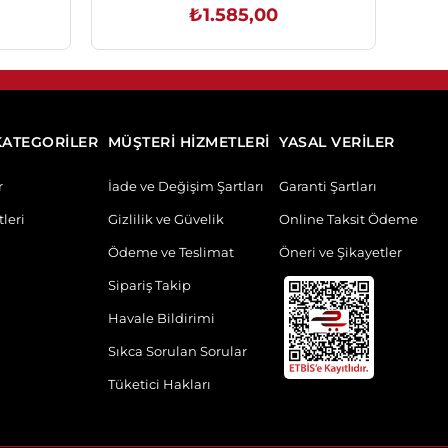
₺1.585,00
SEPETE EKLE
KATEGORİLER
MÜŞTERİ HİZMETLERİ
YASAL VERİLER
r
İade ve Değişim Şartları
Garanti Şartları
leri
Gizlilik ve Güvelik
Online Taksit Ödeme
Ödeme ve Teslimat
Öneri ve Şikayetler
Sipariş Takip
Havale Bildirimi
Sıkca Sorulan Sorular
Tüketici Hakları