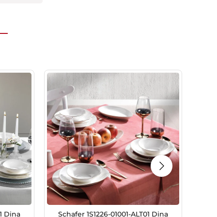
1 Dina
Schafer 1S1226-01001-ALT01 Dina
Ko