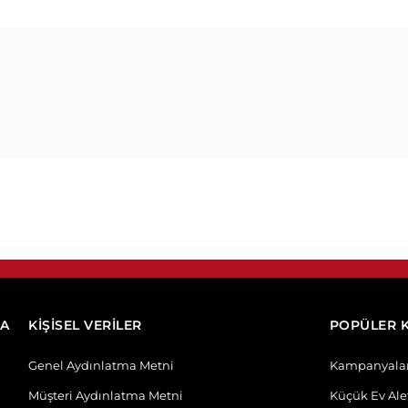
DA
KİŞİSEL VERİLER
POPÜLER 
Genel Aydınlatma Metni
Kampanyala
Müşteri Aydınlatma Metni
Küçük Ev Alet