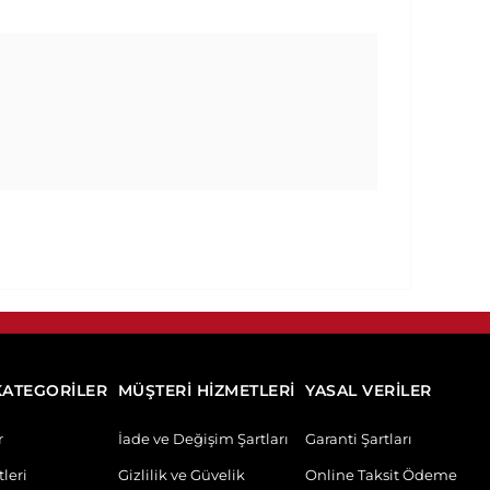
KATEGORİLER
MÜŞTERİ HİZMETLERİ
YASAL VERİLER
r
İade ve Değişim Şartları
Garanti Şartları
leri
Gizlilik ve Güvelik
Online Taksit Ödeme