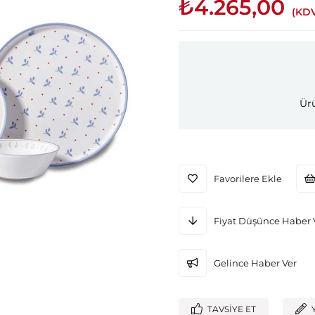
₺4.265,00
(KDV
Ürü
Favorilere Ekle
Fiyat Düşünce Haber 
Gelince Haber Ver
TAVSIYE ET