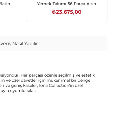
latin
Yemek Takımı-56 Parça-Altın
₺23.675,00
SEPETE EKLE
veriş Nasıl Yapılır
siyondur. Her parçası özenle seçilmiş ve estetik
nım ve özel davetler için mükemmel bir denge
eri ve geniş kaseler, Iona Collection'ın özel
ruyla uyumlu kılar.