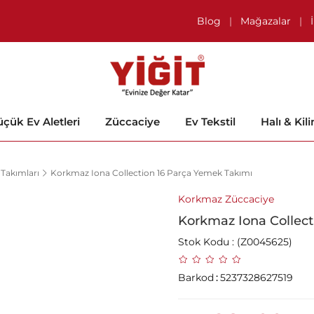
Blog
|
Mağazalar
|
çük Ev Aletleri
Züccaciye
Ev Tekstil
Halı & Kil
Takımları
Korkmaz Iona Collection 16 Parça Yemek Takımı
Korkmaz Züccaciye
Korkmaz Iona Collect
Stok Kodu
(Z0045625)
Barkod
:
5237328627519