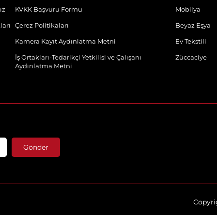
ız
KVKK Başvuru Formu
Mobilya
ları
Çerez Politikaları
Beyaz Eşya
Kamera Kayıt Aydınlatma Metni
Ev Tekstili
İş Ortakları-Tedarikçi Yetkilisi ve Çalışanı
Züccaciye
Aydınlatma Metni
Gönder
Copyrig