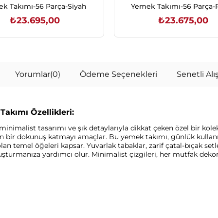
k Takımı-56 Parça-Siyah
Yemek Takımı-56 Parça-P
₺23.695,00
₺23.675,00
SEPETE EKLE
SEPETE EKLE
Yorumlar
(0)
Ödeme Seçenekleri
Senetli Alış
akımı Özellikleri:
nimalist tasarımı ve şık detaylarıyla dikkat çeken özel bir kolek
dern bir dokunuş katmayı amaçlar. Bu yemek takımı, günlük kulla
olan temel öğeleri kapsar. Yuvarlak tabaklar, zarif çatal-bıçak setl
oluşturmanıza yardımcı olur. Minimalist çizgileri, her mutfak deko