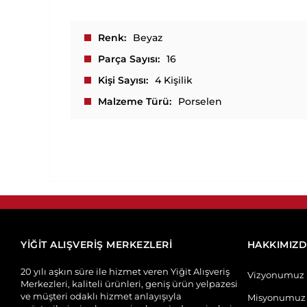
Renk
Beyaz
Parça Sayısı
16
Kişi Sayısı
4 Kişilik
Malzeme Türü
Porselen
YİĞİT ALIŞVERİŞ MERKEZLERİ
HAKKIMIZ
20 yılı aşkın süre ile hizmet veren Yiğit Alışveriş
Vizyonumuz
Merkezleri, kaliteli ürünleri, geniş ürün yelpazesi
ve müşteri odaklı hizmet anlayışıyla
Misyonumuz