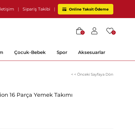
İletişim
|
Sipariş Takibi
|
Online Taksit Ödeme
0
0
im
Çocuk-Bebek
Spor
Aksesuarlar
< < Önceki Sayfaya Dön
ion 16 Parça Yemek Takımı