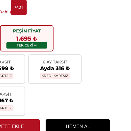
21
%
Dahil)
İndirim
PEŞİN FİYAT
1.695 ₺
TEK ÇEKİM
AKSIT
6 AY TAKSIT
599 ₺
Ayda 316 ₺
ARTSIZ
KREDİ KARTSIZ
TAKSIT
167 ₺
ARTSIZ