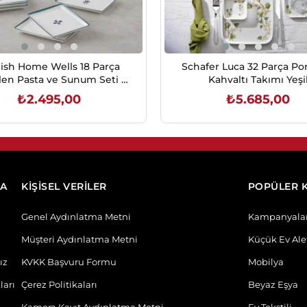
ish Home Wells 18 Parça
Schafer Luca 32 Parça Po
len Pasta ve Sunum Seti 6
Kahvaltı Takımı Yeşi
Kişilik Mavi
₺2.495,00
₺5.685,00
SEPETE EKLE
SEPETE EKLE
DA
KİŞİSEL VERİLER
POPÜLER 
Genel Aydınlatma Metni
Kampanyala
Müşteri Aydınlatma Metni
Küçük Ev Alet
ız
KVKK Başvuru Formu
Mobilya
ları
Çerez Politikaları
Beyaz Eşya
Kamera Kayıt Aydınlatma Metni
Ev Tekstili