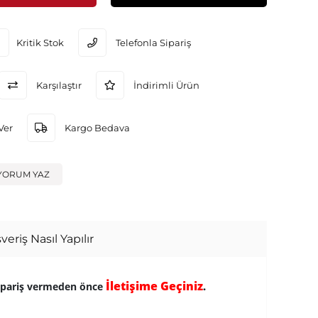
Kritik Stok
Telefonla Sipariş
Karşılaştır
İndirimli Ürün
Ver
Kargo Bedava
YORUM YAZ
veriş Nasıl Yapılır
İletişime Geçiniz
ipariş vermeden önce
.