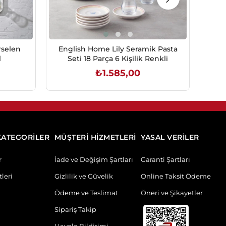
rselen
English Home Lily Seramik Pasta
S
l
Seti 18 Parça 6 Kişilik Renkli
₺1.585,00
SEPETE EKLE
KATEGORİLER
MÜŞTERİ HİZMETLERİ
YASAL VERİLER
r
İade ve Değişim Şartları
Garanti Şartları
leri
Gizlilik ve Güvelik
Online Taksit Ödeme
Ödeme ve Teslimat
Öneri ve Şikayetler
Sipariş Takip
Havale Bildirimi