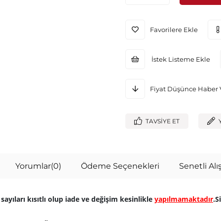
Favorilere Ekle
İstek Listeme Ekle
Fiyat Düşünce Haber 
TAVSIYE ET
Yorumlar
(0)
Ödeme Seçenekleri
Senetli Alış
sayıları kısıtlı olup iade ve değişim kesinlikle
yapılmamaktadır
.S