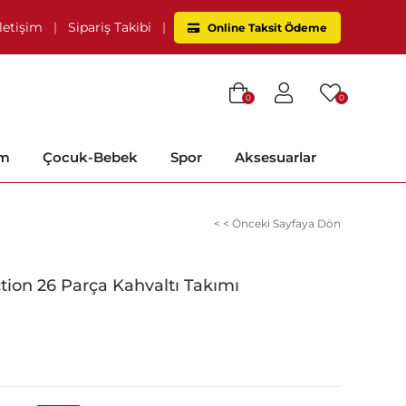
İletişim
|
Sipariş Takibi
|
Online Taksit Ödeme
0
0
im
Çocuk-Bebek
Spor
Aksesuarlar
< < Önceki Sayfaya Dön
ion 26 Parça Kahvaltı Takımı