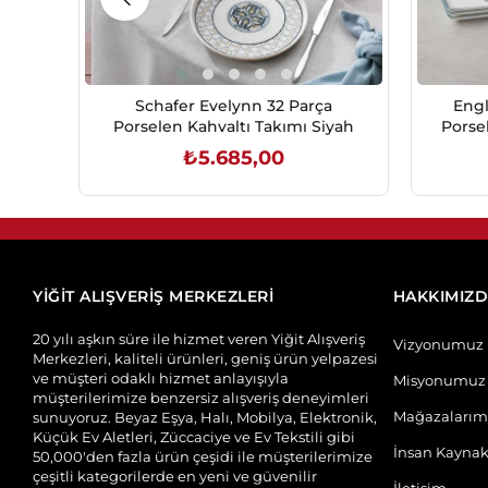
Schafer Evelynn 32 Parça
Engl
Porselen Kahvaltı Takımı Siyah
Porse
₺5.685,00
SEPETE EKLE
YİĞİT ALIŞVERİŞ MERKEZLERİ
HAKKIMIZ
20 yılı aşkın süre ile hizmet veren Yiğit Alışveriş
Vizyonumuz
Merkezleri, kaliteli ürünleri, geniş ürün yelpazesi
ve müşteri odaklı hizmet anlayışıyla
Misyonumuz
müşterilerimize benzersiz alışveriş deneyimleri
Mağazalarım
sunuyoruz. Beyaz Eşya, Halı, Mobilya, Elektronik,
Küçük Ev Aletleri, Züccaciye ve Ev Tekstili gibi
İnsan Kaynak
50,000'den fazla ürün çeşidi ile müşterilerimize
çeşitli kategorilerde en yeni ve güvenilir
İletişim