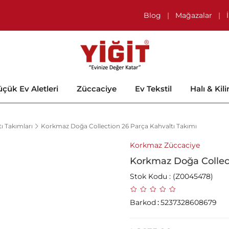
Blog
|
Mağazalar
|
çük Ev Aletleri
Züccaciye
Ev Tekstil
Halı & Kil
ı Takımları
Korkmaz Doğa Collection 26 Parça Kahvaltı Takımı
Korkmaz Züccaciye
Korkmaz Doğa Collect
Stok Kodu
(Z0045478)
Barkod
:
5237328608679