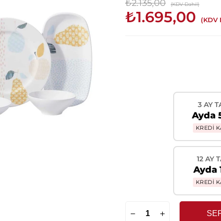
₺2.135,00
(KDV Dahil)
₺1.695,00
(KDV 
3 AY T
Ayda 
KREDİ K
12 AY 
Ayda 
KREDİ K