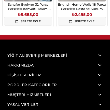
Schafer Evelynn 32 Parça
English Home Wells 18 Parça
Porselen Kahvaltı Takımı
Porselen Pasta ve Sunum
Siyah
Seti 6 Kişilik Mavi
₺5.685,00
₺2.495,00
SEPETE EKLE
SEPETE EKLE
YİĞİT ALIŞVERİŞ MERKEZLERİ
HAKKIMIZDA
KİŞİSEL VERİLER
POPÜLER KATEGORİLER
MÜŞTERİ HİZMETLERİ
YASAL VERİLER