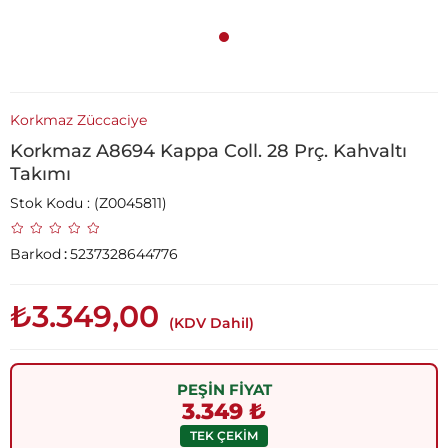
Korkmaz Züccaciye
Korkmaz A8694 Kappa Coll. 28 Prç. Kahvaltı
Takımı
Stok Kodu
(Z0045811)
Barkod
:
5237328644776
₺3.349,00
(KDV Dahil)
PEŞİN FİYAT
3.349 ₺
TEK ÇEKİM