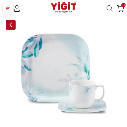
0
Üye Girişi
Üye Ol
Facebook İle Bağlan
Google İle Bağlan