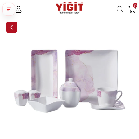
0
Üye Girişi
Üye Ol
Facebook İle Bağlan
Google İle Bağlan