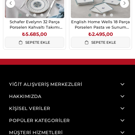
Schafer Evelynn 32 Parça
English Home Wells 18 Parça
Porselen Kahvaltı Takımı
Porselen Pasta ve Sunum
Siyah
Seti 6 Kişilik Mavi
₺5.685,00
₺2.495,00
SEPETE EKLE
SEPETE EKLE
YİĞİT ALIŞVERİŞ MERKEZLERİ
HAKKIMIZDA
KİŞİSEL VERİLER
POPÜLER KATEGORİLER
MÜŞTERİ HİZMETLERİ