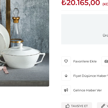
₺20.165,00
(K
Ürü
Favorilere Ekle
Fiyat Düşünce Haber 
Gelince Haber Ver
TAVSIYE ET