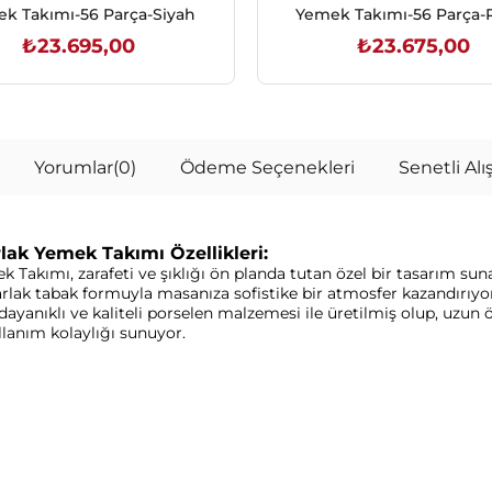
k Takımı-56 Parça-Siyah
Yemek Takımı-56 Parça-P
₺23.695,00
₺23.675,00
SEPETE EKLE
SEPETE EKLE
Yorumlar
(0)
Ödeme Seçenekleri
Senetli Alış
lak Yemek Takımı Özellikleri:
akımı, zarafeti ve şıklığı ön planda tutan özel bir tasarım sunar
rlak tabak formuyla masanıza sofistike bir atmosfer kazandırıyor
 dayanıklı ve kaliteli porselen malzemesi ile üretilmiş olup, uzun 
llanım kolaylığı sunuyor.