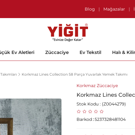
Blog
|
Mağazalar
|
çük Ev Aletleri
Züccaciye
Ev Tekstil
Halı & Kil
Takımları
Korkmaz Lines Collection 58 Parça Yuvarlak Yemek Takımı
Korkmaz Züccaciye
Korkmaz Lines Collec
Stok Kodu
(Z0044279)
Barkod
:
5237328481104