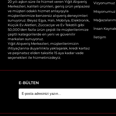
20 yılı aşkın süre ile hizmet veren Yiğit Alışveriş
Vizyonumuz
Merkezleri, kaliteli ürünleri, geniş ürün yelpazesi
ve müşteri odaklı hizmet anlayışıyla
Misyonumuz
müşterilerimize benzersiz alışveriş deneyimleri
Mağazalarım
sunuyoruz. Beyaz Eşya, Halı, Mobilya, Elektronik,
Küçük Ev Aletleri, Züccaciye ve Ev Tekstili gibi
İnsan Kaynak
50,000'den fazla ürün çeşidi ile müşterilerimize
çeşitli kategorilerde en yeni ve güvenilir
İletişim
markaları sunuyoruz.
Yiğit Alışveriş Merkezleri, müşterilerimizin
ihtiyaçlarına duyarlılıkla yaklaşarak, kredi kartsız
ve peşinatsız elden taksitle 15 aya kadar vade
seçenekleri ile hizmetinizdeyiz.
E-BÜLTEN