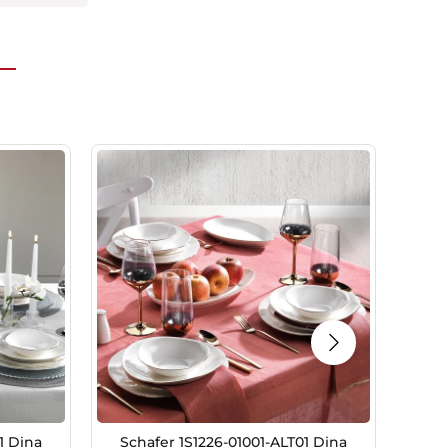
1 Dina
Schafer 1S1226-01001-ALT01 Dina
Ko