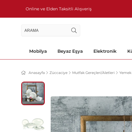
Online ve Elden Taksitli Alışveriş
Mobilya
Beyaz Eşya
Elektronik
Kü
Anasayfa
Züccaciye
Mutfak Gereçleri/Aletleri
Yemek 