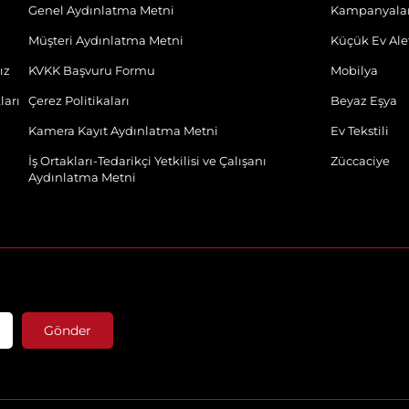
Genel Aydınlatma Metni
Kampanyala
Müşteri Aydınlatma Metni
Küçük Ev Alet
ız
KVKK Başvuru Formu
Mobilya
ları
Çerez Politikaları
Beyaz Eşya
Kamera Kayıt Aydınlatma Metni
Ev Tekstili
İş Ortakları-Tedarikçi Yetkilisi ve Çalışanı
Züccaciye
Aydınlatma Metni
Gönder