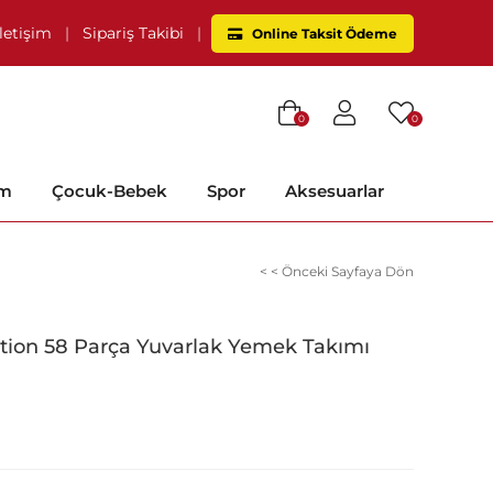
İletişim
|
Sipariş Takibi
|
Online Taksit Ödeme
0
0
im
Çocuk-Bebek
Spor
Aksesuarlar
< < Önceki Sayfaya Dön
tion 58 Parça Yuvarlak Yemek Takımı