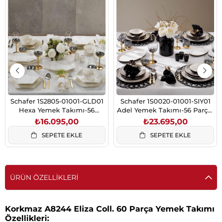
Schafer 1S2805-01001-GLD01
Schafer 1S0020-01001-SIY01
Hexa Yemek Takımı-56
Adel Yemek Takımı-56 Parça-
Parça-Gold
Siyah
₺16.095,00
₺23.695,00
SEPETE EKLE
SEPETE EKLE
ÜRÜN ÖZELLIKLERI
Korkmaz A8244 Eliza Coll. 60 Parça Yemek Takımı
Özellikleri: