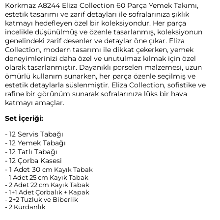
Korkmaz A8244 Eliza Collection 60 Parça Yemek Takımı,
estetik tasarımı ve zarif detayları ile sofralarınıza şıklık
katmayı hedefleyen özel bir koleksiyondur. Her parça
incelikle düşünülmüş ve özenle tasarlanmış, koleksiyonun
genelindeki zarif desenler ve detaylar öne çıkar. Eliza
Collection, modern tasarımı ile dikkat çekerken, yemek
deneyimlerinizi daha özel ve unutulmaz kılmak için özel
olarak tasarlanmıştır. Dayanıklı porselen malzemesi, uzun
ömürlü kullanım sunarken, her parça özenle seçilmiş ve
estetik detaylarla süslenmiştir. Eliza Collection, sofistike ve
rafine bir görünüm sunarak sofralarınıza lüks bir hava
katmayı amaçlar.
Set İçeriği:
- 12 Servis Tabağı
- 12 Yemek Tabağı
- 12 Tatlı Tabağı
- 12 Çorba Kasesi
- 1 Adet 30
cm Kayık Tabak
- 1 Adet 25 cm Kayık Tabak
- 2 Adet 22 cm Kayık Tabak
- 1+1 Adet Çorbalık + Kapak
- 2+2 Tuzluk ve Biberlik
- 2 Kürdanlık