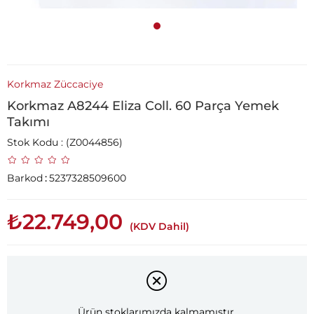
Korkmaz Züccaciye
Korkmaz A8244 Eliza Coll. 60 Parça Yemek
Takımı
Stok Kodu
(Z0044856)
Barkod
:
5237328509600
₺22.749,00
(KDV Dahil)
Ürün stoklarımızda kalmamıştır.