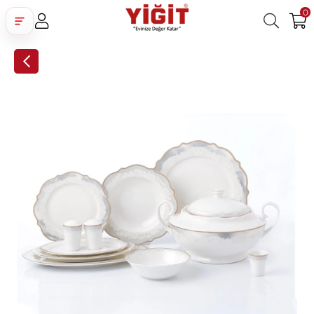
0
Üye Girişi
Üye Ol
Facebook İle Bağlan
Google İle Bağlan