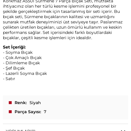
Korkmaz A5501 Sürmene 7 Parça Bıçak Seti, mutfakta
ihtiyacınız olan her türlü kesme işlemini profesyonel bir
şekilde gerçekleştirmek için tasarlanmış bir seti içerir. Bu
bıçak seti, Sürmene bıçaklarının kalitesi ve uzmanlığını
sunarak mutfak deneyiminizi üst seviyeye taşır. Paslanmaz
çelikten üretilen bıçakları, uzun ömürlü kullanım ve keskin
performans sağlar. Set içerisindeki farklı boyutlardaki
bıçaklar, çeşitli kesme işlemleri için idealdir.
Set İçeriği:
- Soyma Bıçak
- Çok Amaçlı Bıçak
- Dilimleme Bıçak
- Şef Bıçak
- Lazerli Soyma Bıçak
- Satır
Renk
Siyah
Parça Sayısı
7