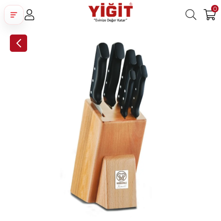
0
Üye Girişi
Üye Ol
Facebook İle Bağlan
Google İle Bağlan