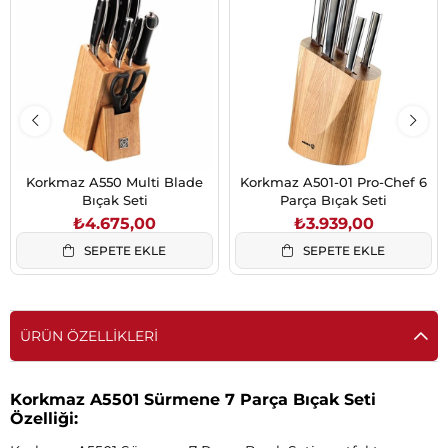
Korkmaz A550 Multi Blade
Korkmaz A501-01 Pro-Chef 6
Bıçak Seti
Parça Bıçak Seti
₺4.675,00
₺3.939,00
SEPETE EKLE
SEPETE EKLE
ÜRÜN ÖZELLIKLERI
Korkmaz A5501 Sürmene 7 Parça Bıçak Seti
Özelliği: