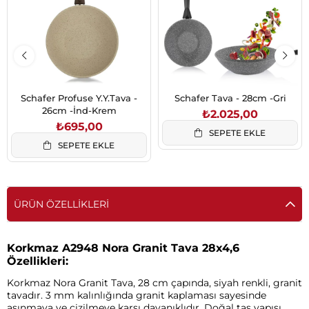
Schafer Profuse Y.Y.Tava -
Schafer Tava - 28cm -Gri
26cm -İnd-Krem
₺2.025,00
₺695,00
SEPETE EKLE
SEPETE EKLE
ÜRÜN ÖZELLIKLERI
Korkmaz A2948 Nora Granit Tava 28x4,6
Özellikleri:
Korkmaz Nora Granit Tava, 28 cm çapında, siyah renkli, granit
tavadır. 3 mm kalınlığında granit kaplaması sayesinde
aşınmaya ve çizilmeye karşı dayanıklıdır. Doğal taş yapısı