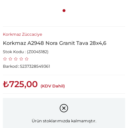
Korkmaz Züccaciye
Korkmaz A2948 Nora Granit Tava 28x4,6
Stok Kodu
(Z0045182)
Barkod
:
5237328549361
₺725,00
(KDV Dahil)
Ürün stoklarımızda kalmamıştır.