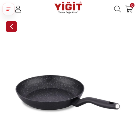
0
Üye Girişi
Üye Ol
Facebook İle Bağlan
Google İle Bağlan