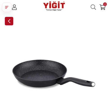
0
Üye Girişi
Üye Ol
Facebook İle Bağlan
Google İle Bağlan