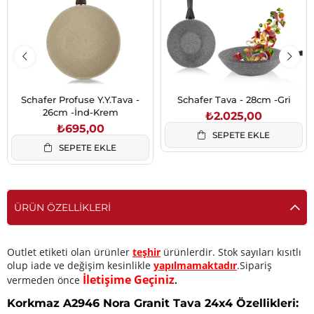
Schafer Profuse Y.Y.Tava -
Schafer Tava - 28cm -Gri
26cm -İnd-Krem
₺2.025,00
₺695,00
SEPETE EKLE
SEPETE EKLE
ÜRÜN ÖZELLIKLERI
Outlet etiketi olan ürünler
teşhir
ürünlerdir. Stok sayıları kısıtlı
olup iade ve değişim kesinlikle
yapılmamaktadır
.Sipariş
İletişime Geçiniz
vermeden önce
.
Korkmaz A2946 Nora Granit Tava 24x4 Özellikleri: