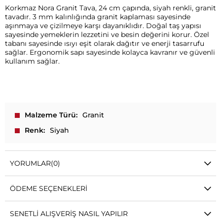
Korkmaz Nora Granit Tava, 24 cm çapında, siyah renkli, granit
tavadır. 3 mm kalınlığında granit kaplaması sayesinde
aşınmaya ve çizilmeye karşı dayanıklıdır. Doğal taş yapısı
sayesinde yemeklerin lezzetini ve besin değerini korur. Özel
tabanı sayesinde ısıyı eşit olarak dağıtır ve enerji tasarrufu
sağlar. Ergonomik sapı sayesinde kolayca kavranır ve güvenli
kullanım sağlar.
Malzeme Türü
Granit
Renk
Siyah
YORUMLAR
(0)
ÖDEME SEÇENEKLERI
SENETLI ALIŞVERIŞ NASIL YAPILIR