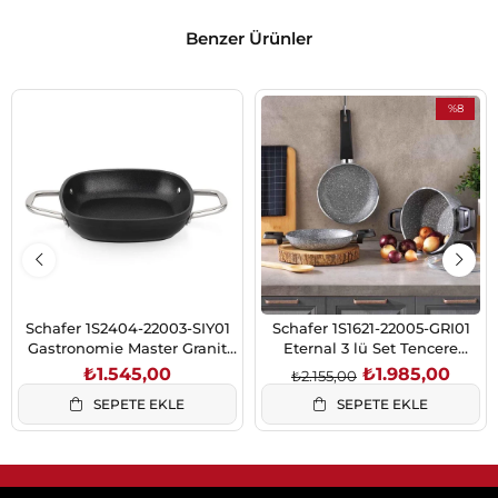
Benzer Ürünler
%8
İndirim
%8İndirim
Schafer 1S2404-22003-SIY01
Schafer 1S1621-22005-GRI01
Gastronomie Master Granit
Eternal 3 lü Set Tencere
Sahan 20Cm-Siyah
18Cm+Sahan
₺1.545,00
₺1.985,00
₺2.155,00
18Cm+Tava18Cm-Gri
SEPETE EKLE
SEPETE EKLE