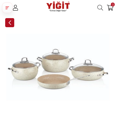
0
Üye Girişi
Üye Ol
Facebook İle Bağlan
Google İle Bağlan