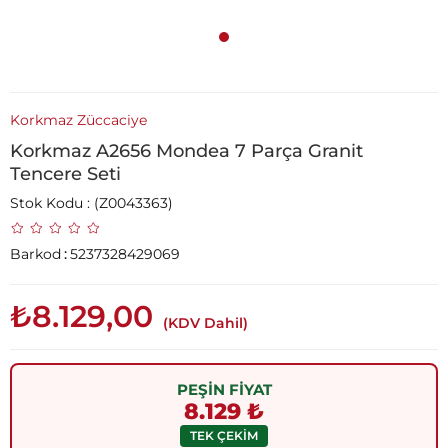
Korkmaz Züccaciye
Korkmaz A2656 Mondea 7 Parça Granit
Tencere Seti
Stok Kodu
(Z0043363)
Barkod
:
5237328429069
₺8.129,00
(KDV Dahil)
PEŞİN FİYAT
8.129 ₺
TEK ÇEKİM