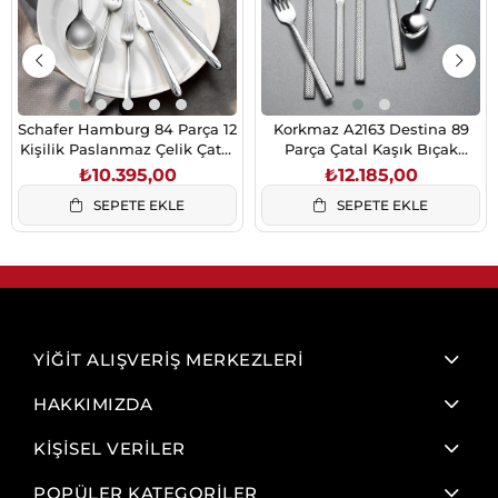
Schafer Hamburg 84 Parça 12
Korkmaz A2163 Destina 89
Kişilik Paslanmaz Çelik Çatal
Parça Çatal Kaşık Bıçak
Kaşık Bıçak Takımı Gümüş34
Takımı
₺10.395,00
₺12.185,00
SEPETE EKLE
SEPETE EKLE
YİĞİT ALIŞVERİŞ MERKEZLERİ
HAKKIMIZDA
KİŞİSEL VERİLER
POPÜLER KATEGORİLER