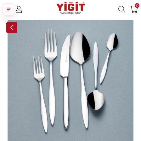
0
Üye Girişi
Üye Ol
Facebook İle Bağlan
Google İle Bağlan