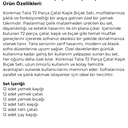
Ürün Özellikleri:
Korkmaz Talia 72 Parça Çatal Kaşık Bıçak Seti, mutfaklarınıza
şıklık ve fonksiyonelliği bir araya getiren özel bir yemek
takımıdır. Paslanmaz çelik malzemeden üretilen bu set,
dayanıklılığı ve estetik tasarımı ile ön plana çıkar. İçerisinde
bulunan 72 parça, çatal, kaşık ve bıçak gibi temel mutfak
gereçlerini içererek sofranızı eksiksiz bir şekilde donatmanıza
olanak tanır. Talia serisinin zarif tasarımı, modern ve klasik
sofra düzenlerine uyum sağlar. Özel davetlerden günlük
kullanıma kadar geniş bir kullanım yelpazesi sunan bu set,
her öğünü daha özel kılar. Korkmaz Talia 72 Parça Çatal Kaşık
Bıçak Seti, uzun ömürlü kullanım ve kolay temizlik
avantajları sunarak kullanıcılarını memnun eder. Sofralarınıza
zarafet ve şıklık katmak isteyenler için ideal bir tercihtir.
Set İçeriği:
12 adet yemek kaşığı
12 adet yemek çatalı
12 adet yemek bıçağı
12 adet tatlı kaşığı
12 adet tatlı çatalı
12 adet çay kaşığı