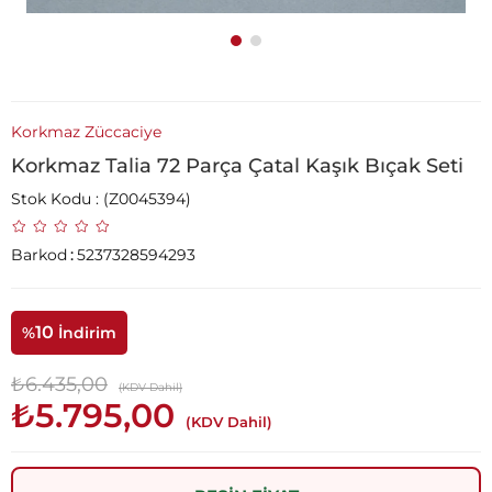
Korkmaz Züccaciye
Korkmaz Talia 72 Parça Çatal Kaşık Bıçak Seti
Stok Kodu
(Z0045394)
Barkod
:
5237328594293
10
%
İndirim
₺6.435,00
(KDV Dahil)
₺5.795,00
(KDV Dahil)