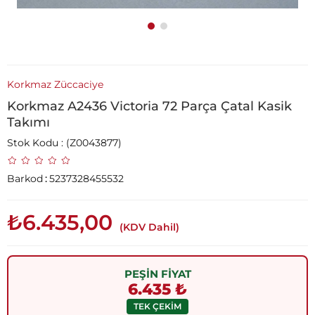
Korkmaz Züccaciye
Korkmaz A2436 Victoria 72 Parça Çatal Kasik
Takımı
Stok Kodu
(Z0043877)
Barkod
:
5237328455532
₺6.435,00
(KDV Dahil)
PEŞİN FİYAT
6.435 ₺
TEK ÇEKİM