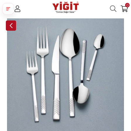
0
Üye Girişi
Üye Ol
Facebook İle Bağlan
Google İle Bağlan