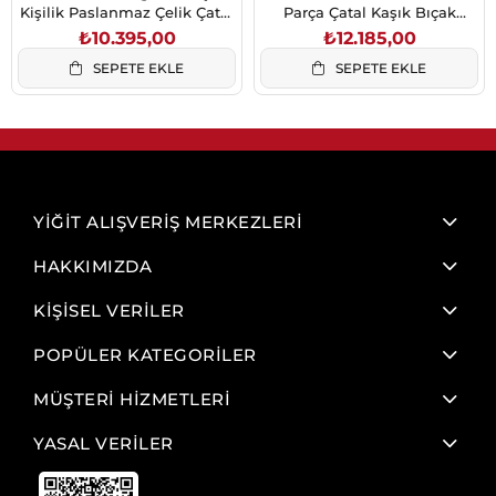
Kişilik Paslanmaz Çelik Çatal
Parça Çatal Kaşık Bıçak
Kaşık Bıçak Takımı Gümüş34
Takımı
₺10.395,00
₺12.185,00
SEPETE EKLE
SEPETE EKLE
YİĞİT ALIŞVERİŞ MERKEZLERİ
HAKKIMIZDA
KİŞİSEL VERİLER
POPÜLER KATEGORİLER
MÜŞTERİ HİZMETLERİ
YASAL VERİLER