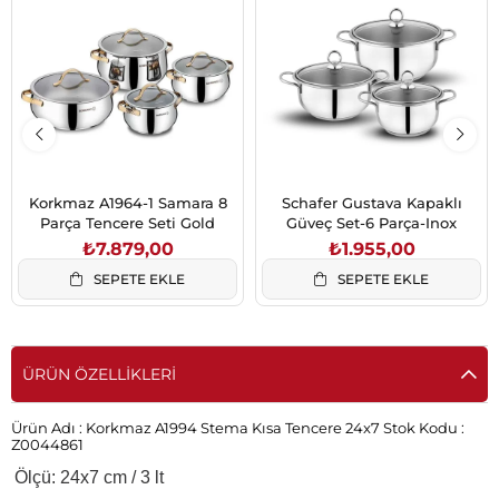
Korkmaz A1964-1 Samara 8
Schafer Gustava Kapaklı
Parça Tencere Seti Gold
Güveç Set-6 Parça-Inox
₺7.879,00
₺1.955,00
SEPETE EKLE
SEPETE EKLE
ÜRÜN ÖZELLIKLERI
Ürün Adı :
Korkmaz A1994 Stema Kısa Tencere 24x7
Stok Kodu :
Z0044861
Ölçü: 24x7 cm / 3 lt