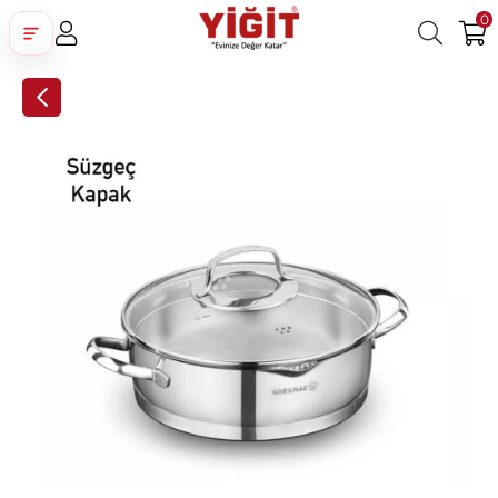
0
Üye Girişi
Üye Ol
Facebook İle Bağlan
Google İle Bağlan