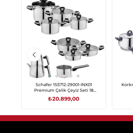
Schafer 1S5712-29001-INX01
Korkm
Premium Çelik Çeyiz Seti 18
Parça-Inox
₺20.899,00
SEPETE EKLE