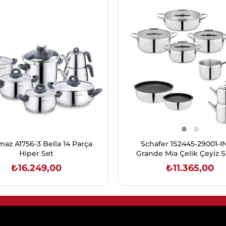
az A1756-3 Bella 14 Parça
Schafer 1S2445-29001-I
Hiper Set
Grande Mia Çelik Çeyiz Se
Parça-Inox
₺16.249,00
₺11.365,00
SEPETE EKLE
SEPETE EKLE