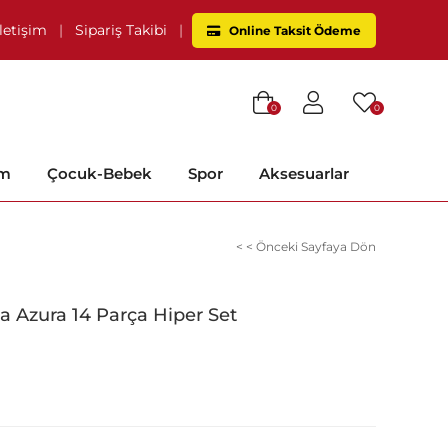
İletişim
|
Sipariş Takibi
|
Online Taksit Ödeme
0
0
im
Çocuk-Bebek
Spor
Aksesuarlar
< < Önceki Sayfaya Dön
a Azura 14 Parça Hiper Set