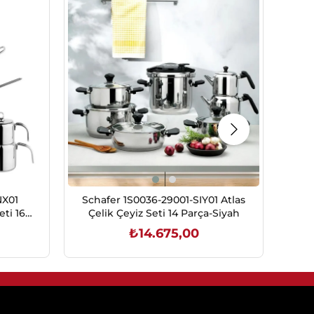
NX01
Schafer 1S0036-29001-SIY01 Atlas
Sch
ti 16
Çelik Çeyiz Seti 14 Parça-Siyah
Ran
₺14.675,00
SEPETE EKLE