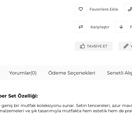
Favorilere Ekle
Karşılaştır
TAVSIYE ET
Yorumlar
(0)
Ödeme Seçenekleri
Senetli Alış
er Set Özelliği:
 geniş bir mutfak koleksiyonu sunar. Setin tencereleri, azur mavis
ı malzemeleri ve şık tasarımıyla mutfakta hem estetik hem de pra