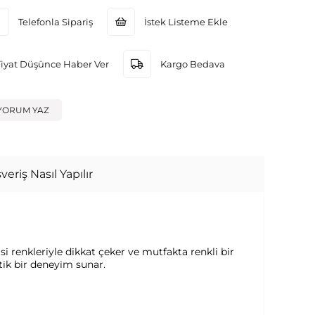
Telefonla Sipariş
İstek Listeme Ekle
Fiyat Düşünce Haber Ver
Kargo Bedava
YORUM YAZ
veriş Nasıl Yapılır
i renkleriyle dikkat çeker ve mutfakta renkli bir
tik bir deneyim sunar.