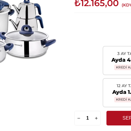
₺12.165,00
(KDV
3 AY T
Ayda 4
KREDİ K
12 AY 
Ayda 1
KREDİ K