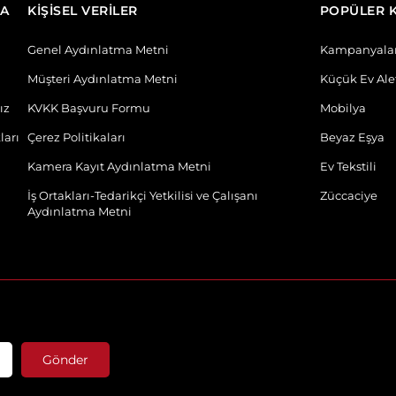
DA
KİŞİSEL VERİLER
POPÜLER 
Genel Aydınlatma Metni
Kampanyala
Müşteri Aydınlatma Metni
Küçük Ev Alet
ız
KVKK Başvuru Formu
Mobilya
ları
Çerez Politikaları
Beyaz Eşya
Kamera Kayıt Aydınlatma Metni
Ev Tekstili
İş Ortakları-Tedarikçi Yetkilisi ve Çalışanı
Züccaciye
Aydınlatma Metni
Gönder