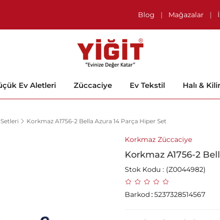
Blog
|
Mağazalar
|
çük Ev Aletleri
Züccaciye
Ev Tekstil
Halı & Kil
Setleri
Korkmaz A1756-2 Bella Azura 14 Parça Hiper Set
Korkmaz Züccaciye
Korkmaz A1756-2 Bell
Stok Kodu
(Z0044982)
Barkod
:
5237328514567