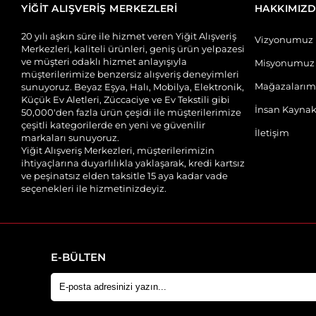
YİĞİT ALIŞVERİŞ MERKEZLERİ
HAKKIMIZ
20 yılı aşkın süre ile hizmet veren Yiğit Alışveriş
Vizyonumuz
Merkezleri, kaliteli ürünleri, geniş ürün yelpazesi
ve müşteri odaklı hizmet anlayışıyla
Misyonumuz
müşterilerimize benzersiz alışveriş deneyimleri
Mağazalarım
sunuyoruz. Beyaz Eşya, Halı, Mobilya, Elektronik,
Küçük Ev Aletleri, Züccaciye ve Ev Tekstili gibi
İnsan Kaynak
50,000'den fazla ürün çeşidi ile müşterilerimize
çeşitli kategorilerde en yeni ve güvenilir
İletişim
markaları sunuyoruz.
Yiğit Alışveriş Merkezleri, müşterilerimizin
ihtiyaçlarına duyarlılıkla yaklaşarak, kredi kartsız
ve peşinatsız elden taksitle 15 aya kadar vade
seçenekleri ile hizmetinizdeyiz.
E-BÜLTEN