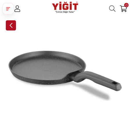
0
Üye Girişi
Üye Ol
Facebook İle Bağlan
Google İle Bağlan