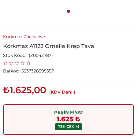
Korkmaz Züccaciye
Korkmaz A1122 Ornella Krep Tava
Stok Kodu
(Z0042787)
Barkod
:
5237328395357
₺1.625,00
(KDV Dahil)
PEŞİN FİYAT
1.625 ₺
TEK ÇEKİM