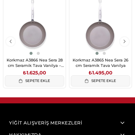
Korkmaz A3866 Nea Sera 28
Korkmaz A3865 Nea Sera 26
cm Seramik Tava Vanilya –
cm Seramik Tava Vanilya
PFAS & PFOA İçermez
₺1.625,00
₺1.495,00
SEPETE EKLE
SEPETE EKLE
YİĞİT ALIŞVERİŞ MERKEZLERİ
HAKKIMIZDA