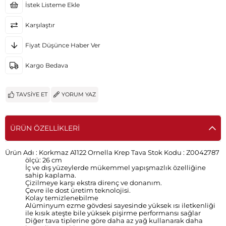
İstek Listeme Ekle
Karşılaştır
Fiyat Düşünce Haber Ver
Kargo Bedava
TAVSIYE ET
YORUM YAZ
ÜRÜN ÖZELLIKLERI
Ürün Adı :
Korkmaz A1122 Ornella Krep Tava
Stok Kodu :
Z0042787
ölçü: 26 cm
İç ve dış yüzeylerde mükemmel yapışmazlık özelliğine
sahip kaplama.
Çizilmeye karşı ekstra direnç ve donanım.
Çevre ile dost üretim teknolojisi.
Kolay temizlenebilme
Alüminyum ezme gövdesi sayesinde yüksek ısı iletkenliği
ile kısık ateşte bile yüksek pişirme performansı sağlar
Diğer tava tiplerine göre daha az yağ kullanarak daha