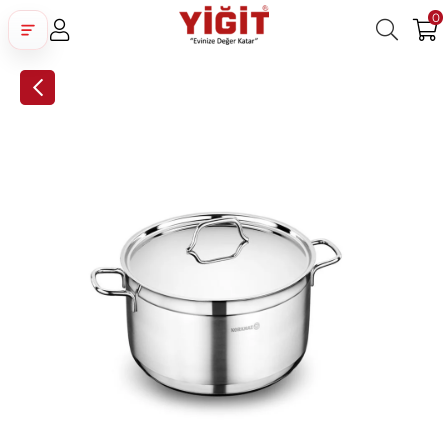
0
Üye Girişi
Üye Ol
Facebook İle Bağlan
Google İle Bağlan