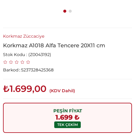
Korkmaz Züccaciye
Korkmaz A1018 Alfa Tencere 20X11 cm
Stok Kodu
(Z0043192)
Barkod
:
5237328425368
₺1.699,00
(KDV Dahil)
PEŞİN FİYAT
1.699 ₺
TEK ÇEKİM