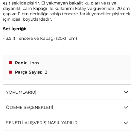
eşit şekilde pişirir. El yakmayan bakalit kulpları ve ısıya
dayanıklı cam kapağı ile kullanımı kolay ve güvenlidir. 20 cm
çap ve 11 cm derinliğe sahip tencere, farklı yemekler pişirmek
için ideal boyutlardadır.
Set İçeriği:
- 3.5 lt Tencere ve Kapağı (20x11 cm)
Renk
Inox
Parça Sayısı
2
YORUMLAR
(0)
ÖDEME SEÇENEKLERI
SENETLI ALIŞVERIŞ NASIL YAPILIR