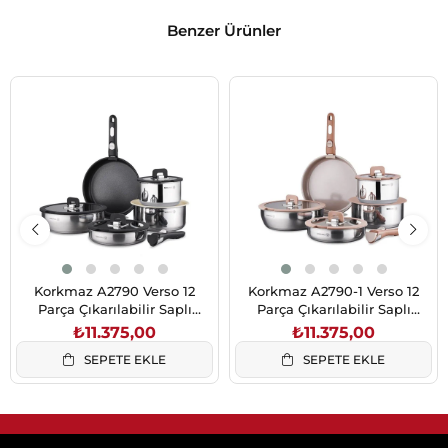
Benzer Ürünler
Korkmaz A2790 Verso 12
Korkmaz A2790-1 Verso 12
Parça Çıkarılabilir Saplı
Parça Çıkarılabilir Saplı
Tencere ve Tava Seti Siyah
Tencere Seti Mocha
₺11.375,00
₺11.375,00
SEPETE EKLE
SEPETE EKLE