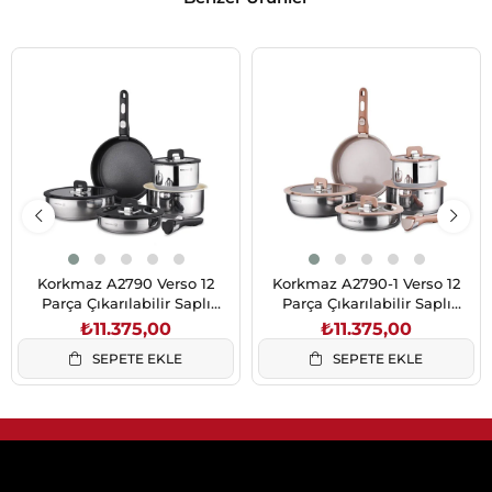
Korkmaz A2790 Verso 12
Korkmaz A2790-1 Verso 12
Parça Çıkarılabilir Saplı
Parça Çıkarılabilir Saplı
Tencere ve Tava Seti Siyah
Tencere Seti Mocha
₺11.375,00
₺11.375,00
SEPETE EKLE
SEPETE EKLE