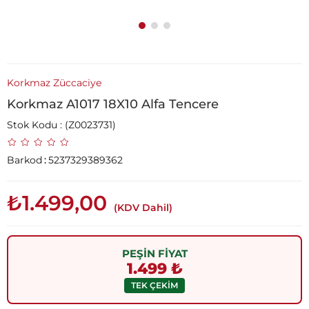
Korkmaz Züccaciye
Korkmaz A1017 18X10 Alfa Tencere
Stok Kodu
(Z0023731)
Barkod
:
5237329389362
₺1.499,00
(KDV Dahil)
PEŞİN FİYAT
1.499 ₺
TEK ÇEKİM