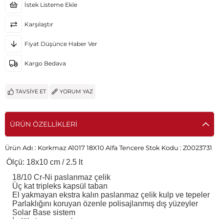
İstek Listeme Ekle
Karşılaştır
Fiyat Düşünce Haber Ver
Kargo Bedava
TAVSIYE ET
YORUM YAZ
ÜRÜN ÖZELLIKLERI
Ürün Adı :
Korkmaz A1017 18X10 Alfa Tencere
Stok Kodu :
Z0023731
Ölçü: 18x10 cm / 2.5 lt
18/10 Cr-Ni paslanmaz çelik
Üç kat tripleks kapsül taban
El yakmayan ekstra kalın paslanmaz çelik kulp ve tepeler
Parlaklığını koruyan özenle polisajlanmış dış yüzeyler
Solar Base sistem