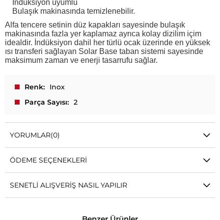
İndüksiyon uyumlu
Bulaşık makinasında temizlenebilir.
Alfa tencere setinin düz kapakları sayesinde bulaşık
makinasında fazla yer kaplamaz ayrıca kolay dizilim içim
idealdir. İndüksiyon dahil her türlü ocak üzerinde en yüksek
ısı transferi sağlayan Solar Base taban sistemi sayesinde
maksimum zaman ve enerji tasarrufu sağlar.
Renk
Inox
Parça Sayısı
2
YORUMLAR
(0)
ÖDEME SEÇENEKLERI
SENETLI ALIŞVERIŞ NASIL YAPILIR
Benzer Ürünler