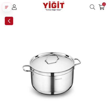
0
Üye Girişi
Üye Ol
Facebook İle Bağlan
Google İle Bağlan