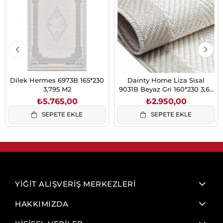
Dilek Hermes 6973B 165*230
Dainty Home Liza Sisal
3,795 M2
9031B Beyaz Gri 160*230 3,68
m2
₺5.765,00
₺2.950,00
SEPETE EKLE
SEPETE EKLE
YİĞİT ALIŞVERİŞ MERKEZLERİ
HAKKIMIZDA