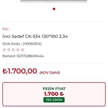
İnci
İnci Sedef CK-534 130*180 2,34
Stok Kodu
(H0060514)
Barkod
:
5237328600444
₺1.700,00
(KDV Dahil)
PEŞİN FİYAT
1.700 ₺
TEK ÇEKİM