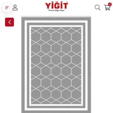
0
Üye Girişi
Üye Ol
Facebook İle Bağlan
Google İle Bağlan