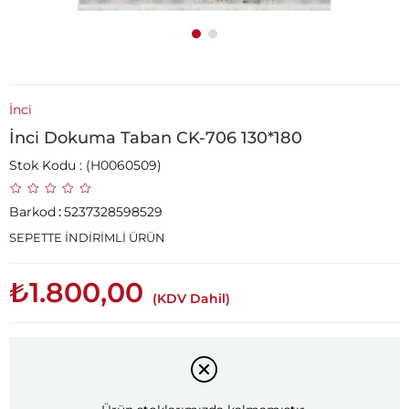
İnci
İnci Dokuma Taban CK-706 130*180
Stok Kodu
(H0060509)
Barkod
:
5237328598529
SEPETTE İNDİRİMLİ ÜRÜN
₺1.800,00
(KDV Dahil)