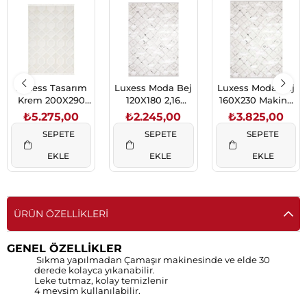
Luxess Tasarım
Luxess Moda Bej
Luxess Moda Bej
Krem 200X290
120X180 2,16
160X230 Makine
5,8 M2 (1040)
(1043)
Halısı (1043)
₺5.275,00
₺2.245,00
₺3.825,00
SEPETE
SEPETE
SEPETE
EKLE
EKLE
EKLE
ÜRÜN ÖZELLIKLERI
GENEL ÖZELLİKLER
Sıkma yapılmadan Çamaşır makinesinde ve elde 30
derede kolayca yıkanabilir.
Leke tutmaz, kolay temizlenir
4 mevsim kullanılabilir.