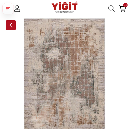
0
Üye Girişi
Üye Ol
Facebook İle Bağlan
Google İle Bağlan