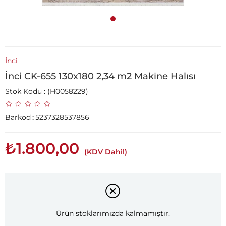
İnci
İnci CK-655 130x180 2,34 m2 Makine Halısı
Stok Kodu
(H0058229)
Barkod
:
5237328537856
₺1.800,00
(KDV Dahil)
Ürün stoklarımızda kalmamıştır.