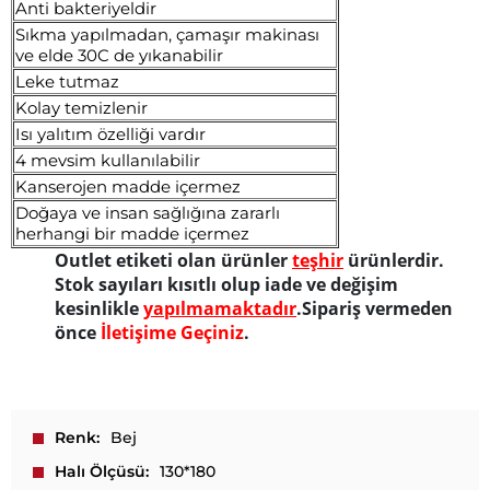
Anti bakteriyeldir
Sıkma yapılmadan, çamaşır makinası
ve elde 30C de yıkanabilir
Leke tutmaz
Kolay temizlenir
Isı yalıtım özelliği vardır
4 mevsim kullanılabilir
Kanserojen madde içermez
Doğaya ve insan sağlığına zararlı
herhangi bir madde içermez
Outlet etiketi olan ürünler
teşhir
ürünlerdir.
Stok sayıları kısıtlı olup iade ve değişim
kesinlikle
yapılmamaktadır
.Sipariş vermeden
önce
İletişime Geçiniz
.
Renk
Bej
Halı Ölçüsü
130*180