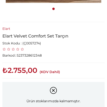
Elart
Elart Velvet Comfort Set Tarçın
Stok Kodu
(Ç0057274)
Barkod
:
5237328612348
₺2.755,00
(KDV Dahil)
Ürün stoklarımızda kalmamıştır.