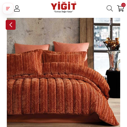
0
Üye Girişi
Üye Ol
Facebook İle Bağlan
Google İle Bağlan