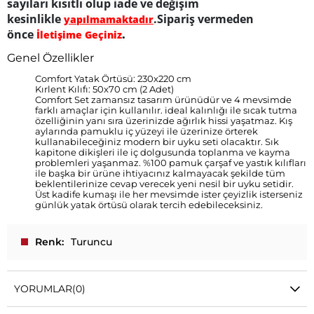
sayıları kısıtlı olup iade ve değişim
kesinlikle
.Sipariş vermeden
yapılmamaktadır
önce
.
İletişime Geçiniz
Genel Özellikler
Comfort Yatak Örtüsü: 230x220 cm
Kırlent Kılıfı: 50x70 cm (2 Adet)
Comfort Set zamansız tasarım ürünüdür ve 4 mevsimde
farklı amaçlar için kullanılır. ideal kalınlığı ile sıcak tutma
özelliğinin yanı sıra üzerinizde ağırlık hissi yaşatmaz. Kış
aylarında pamuklu iç yüzeyi ile üzerinize örterek
kullanabileceğiniz modern bir uyku seti olacaktır. Sık
kapitone dikişleri ile iç dolgusunda toplanma ve kayma
problemleri yaşanmaz. %100 pamuk çarşaf ve yastık kılıfları
ile başka bir ürüne ihtiyacınız kalmayacak şekilde tüm
beklentilerinize cevap verecek yeni nesil bir uyku setidir.
Üst kadife kumaşı ile her mevsimde ister çeyizlik isterseniz
günlük yatak örtüsü olarak tercih edebileceksiniz.
Renk
Turuncu
YORUMLAR
(0)