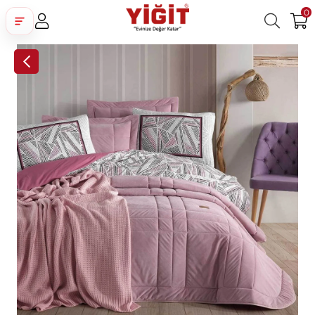
0
Üye Girişi
Üye Ol
Facebook İle Bağlan
Google İle Bağlan