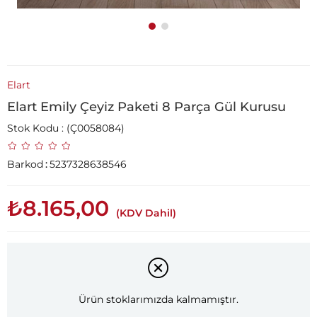
Elart
Elart Emily Çeyiz Paketi 8 Parça Gül Kurusu
Stok Kodu
(Ç0058084)
Barkod
:
5237328638546
₺8.165,00
(KDV Dahil)
Ürün stoklarımızda kalmamıştır.