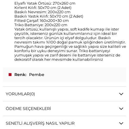
Elyaflı Yatak Örtüsü: 270x260 cm
Kırlent Kılıfı: 50x70 cm (2 Adet)
Baskılı Nevresim: 200x220 cm
Baskılı Yastık Kılıfı: 50x70 cm (2 Adet)
Fitted Çarşaf: 160x200+30 cm
Triko Battaniye: 200x220 cm
Yatak örtüsü; kullanışlı yapısı, soft kadife kumaşı ile ister
çeyizlik, isterseniz günlük kullanımlarınız için ideal bir
tercih olacaktır. Ürünün içi elyaf dolguludur. Baskılı
nevresim takımı %100 doğal pamuk ipliğinden üretilmiştir.
Pamuğun hava geçirgenliği ve sağlıklı yapısı size kaliteli ve
konforlu bir uyku deneyimi sunar. Triko battaniyeyi
yumuşak yapısı ve zarif deseni ile battaniye isterseniz de
dekoratif olarak her mevsimde kullanabilirsiniz
Renk
Pembe
YORUMLAR
(0)
ÖDEME SEÇENEKLERI
SENETLI ALIŞVERIŞ NASIL YAPILIR