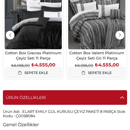
İndirim
İndirim
%25İndirim
%25İndiri
Cotton Box Gracias Platinium
Cotton Box Valent Platinium
Çeyiz Seti 11 Parça
Çeyiz Seti Gri 11 Parça
₺4.555,00
₺4.555,00
₺6.055,00
₺6.055,00
SEPETE EKLE
SEPETE EKLE
ÜRÜN ÖZELLIKLERI
Ürün Adı :
ELART EMILY GÜL KURUSU ÇEYİZ PAKETİ 8 PARÇA
Stok
Kodu :
Ç0058084
Genel Özellikler