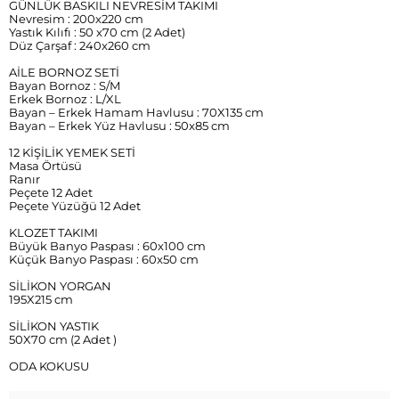
GÜNLÜK BASKILI NEVRESİM TAKIMI
Nevresim : 200x220 cm
Yastık Kılıfı : 50 x70 cm (2 Adet)
Düz Çarşaf : 240x260 cm
AİLE BORNOZ SETİ
Bayan Bornoz : S/M
Erkek Bornoz : L/XL
Bayan – Erkek Hamam Havlusu : 70X135 cm
Bayan – Erkek Yüz Havlusu : 50x85 cm
12 KİŞİLİK YEMEK SETİ
Masa Örtüsü
Ranır
Peçete 12 Adet
Peçete Yüzüğü 12 Adet
KLOZET TAKIMI
Büyük Banyo Paspası : 60x100 cm
Küçük Banyo Paspası : 60x50 cm
SİLİKON YORGAN
195X215 cm
SİLİKON YASTIK
50X70 cm (2 Adet )
ODA KOKUSU