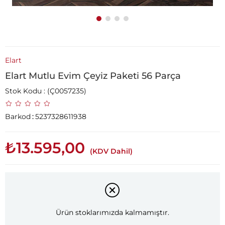
Elart
Elart Mutlu Evim Çeyiz Paketi 56 Parça
Stok Kodu
(Ç0057235)
Barkod
:
5237328611938
₺13.595,00
(KDV Dahil)
Ürün stoklarımızda kalmamıştır.