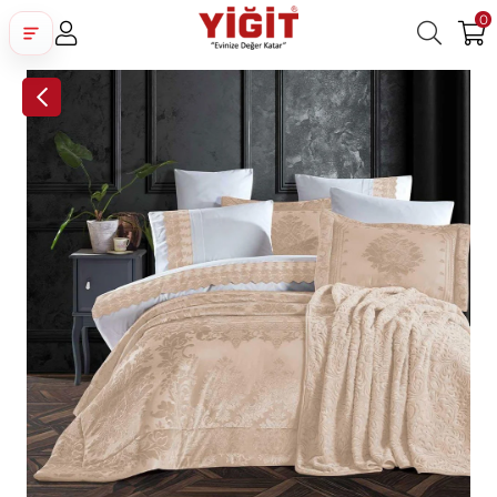
0
Üye Girişi
Üye Ol
Facebook İle Bağlan
Google İle Bağlan