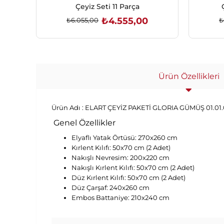
Çeyiz Seti 11 Parça
₺4.555,00
₺6.055,00
₺
SEPETE EKLE
Ürün Özellikleri
Ürün Adı :
ELART ÇEYİZ PAKETİ GLORIA GÜMÜŞ 01.01.0
Genel Özellikler
Elyaflı Yatak Örtüsü: 270x260 cm
Kırlent Kılıfı: 50x70 cm (2 Adet)
Nakışlı Nevresim: 200x220 cm
Nakışlı Kırlent Kılıfı: 50x70 cm (2 Adet)
Düz Kırlent Kılıfı: 50x70 cm (2 Adet)
Düz Çarşaf: 240x260 cm
Embos Battaniye: 210x240 cm