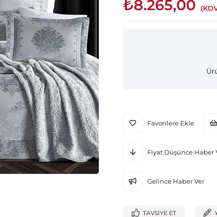
₺8.265,00
(KDV
Ürü
Favorilere Ekle
Fiyat Düşünce Haber 
Gelince Haber Ver
TAVSIYE ET