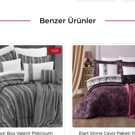
Benzer Ürünler
%25
İndirim
%25İndirim
on Box Valent Platinium
Elart Shine Çeyiz Paketi 1