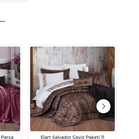
1 Parça
Elart Salvador Çeyiz Paketi 11
Ela