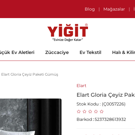
Blog
|
Mağazalar
|
çük Ev Aletleri
Züccaciye
Ev Tekstil
Halı & Kil
Elart Gloria Çeyiz Paketi Gümüş
Elart
Elart Gloria Çeyiz P
Stok Kodu
(Ç0057226)
Barkod
:
5237328613932