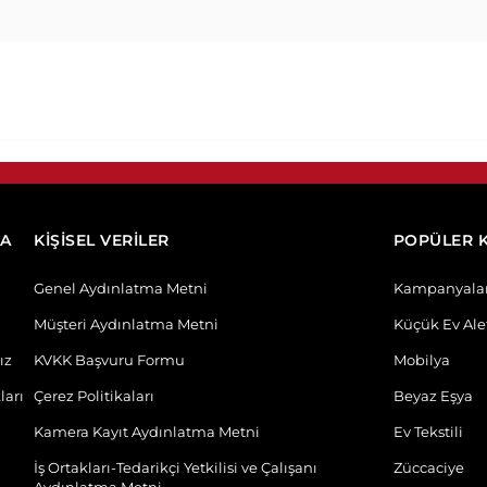
DA
KİŞİSEL VERİLER
POPÜLER 
Genel Aydınlatma Metni
Kampanyala
Müşteri Aydınlatma Metni
Küçük Ev Alet
ız
KVKK Başvuru Formu
Mobilya
ları
Çerez Politikaları
Beyaz Eşya
Kamera Kayıt Aydınlatma Metni
Ev Tekstili
İş Ortakları-Tedarikçi Yetkilisi ve Çalışanı
Züccaciye