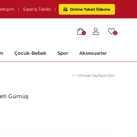
İletişim
|
Sipariş Takibi
|
Online Taksit Ödeme
0
0
im
Çocuk-Bebek
Spor
Aksesuarlar
< < Önceki Sayfaya Dön
aketi Gümüş