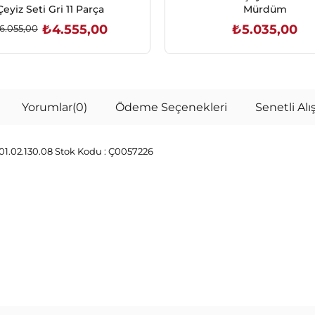
Çeyiz Seti Gri 11 Parça
Mürdüm
₺4.555,00
₺5.035,00
6.055,00
SEPETE EKLE
SEPETE EKLE
Yorumlar
(0)
Ödeme Seçenekleri
Senetli Alış
1.02.130.08
Stok Kodu :
Ç0057226