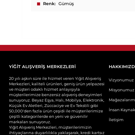
Renk
Gümüş
YİĞİT ALIŞVERİŞ MERKEZLERİ
HAKKIMIZ
20 yılı aşkın süre ile hizmet veren Yiğit Alışveriş
Vizyonumuz
Merkezleri, kaliteli ürünleri, geniş ürün yelpazesi
ve müşteri odaklı hizmet anlayışıyla
Misyonumuz
müşterilerimize benzersiz alışveriş deneyimleri
Mağazalarım
sunuyoruz. Beyaz Eşya, Halı, Mobilya, Elektronik,
Küçük Ev Aletleri, Züccaciye ve Ev Tekstili gibi
İnsan Kaynak
50,000'den fazla ürün çeşidi ile müşterilerimize
çeşitli kategorilerde en yeni ve güvenilir
İletişim
markaları sunuyoruz.
Yiğit Alışveriş Merkezleri, müşterilerimizin
ihtiyaçlarına duyarlılıkla yaklaşarak, kredi kartsız